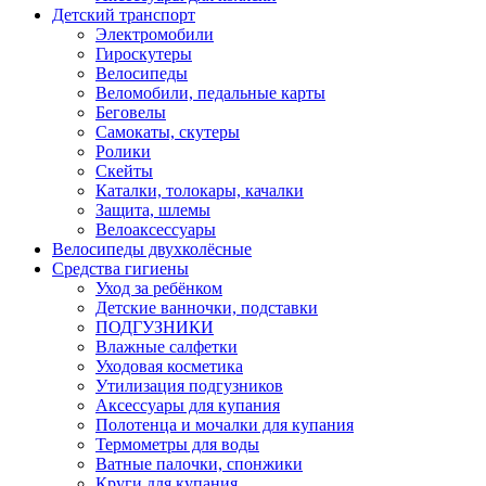
Детский транспорт
Электромобили
Гироскутеры
Велосипеды
Веломобили, педальные карты
Беговелы
Самокаты, скутеры
Ролики
Скейты
Каталки, толокары, качалки
Защита, шлемы
Велоаксессуары
Велосипеды двухколёсные
Средства гигиены
Уход за ребёнком
Детские ванночки, подставки
ПОДГУЗНИКИ
Влажные салфетки
Уходовая косметика
Утилизация подгузников
Аксессуары для купания
Полотенца и мочалки для купания
Термометры для воды
Ватные палочки, спонжики
Круги для купания