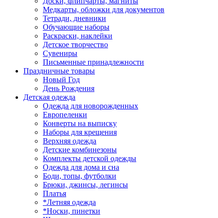
Доски, флипчарты, магниты
Медкарты, обложки для документов
Тетради, дневники
Обучающие наборы
Раскраски, наклейки
Детское творчество
Сувениры
Письменные принадлежности
Праздничные товары
Новый Год
День Рождения
Детская одежда
Одежда для новорожденных
Европеленки
Конверты на выписку
Наборы для крещения
Верхняя одежда
Детские комбинезоны
Комплекты детской одежды
Одежда для дома и сна
Боди, топы, футболки
Брюки, джинсы, легинсы
Платья
*Летняя одежда
*Носки, пинетки