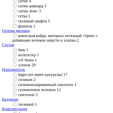
сатин
4
сатин жаккард
3
сатин люкс
3
сетка
1
тюлевый шифон
5
фланель
1
Основа матраца
кокосовая койра, материал нетканый «Sprut» с
добавками волокон шерсти и хлопка
2
Состав
бязь
1
полиэстер
1
х/б ткань
1
хлопок
29
Наполнитель
Ingeo (из зерен кукурузы)
17
силикон
2
силиконизированный синтепон
1
силиконовое волокно
12
синтепон
3
Балдахин
тюлевый
1
Комплектация