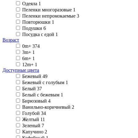
Одеяла
1
Пеленки многоразовые
1
Пеленки непромокаемые
3
Повторюшки
1
Подушки
6
Посудка с едой
1
Возраст
0m+
374
3m+
1
6m+
1
12m+
1
Доступные цвета
Бежевый
49
Бежевый с голубым
1
Белый
37
Белый с бежевым
1
Бирюзовый
4
Ванильно-коричневый
2
Голубой
34
Желтый
11
Зеленый
7
Капучино
2
Кофейный
1