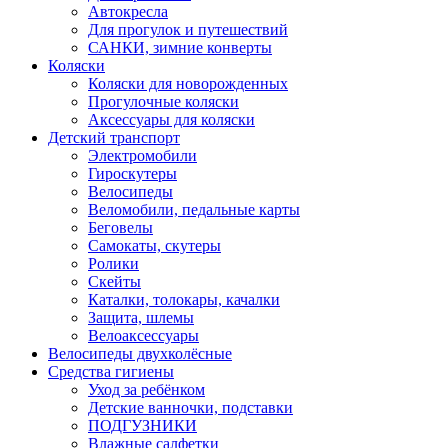
Автокресла
Для прогулок и путешествий
САНКИ, зимние конверты
Коляски
Коляски для новорожденных
Прогулочные коляски
Аксессуары для коляски
Детский транспорт
Электромобили
Гироскутеры
Велосипеды
Веломобили, педальные карты
Беговелы
Самокаты, скутеры
Ролики
Скейты
Каталки, толокары, качалки
Защита, шлемы
Велоаксессуары
Велосипеды двухколёсные
Средства гигиены
Уход за ребёнком
Детские ванночки, подставки
ПОДГУЗНИКИ
Влажные салфетки