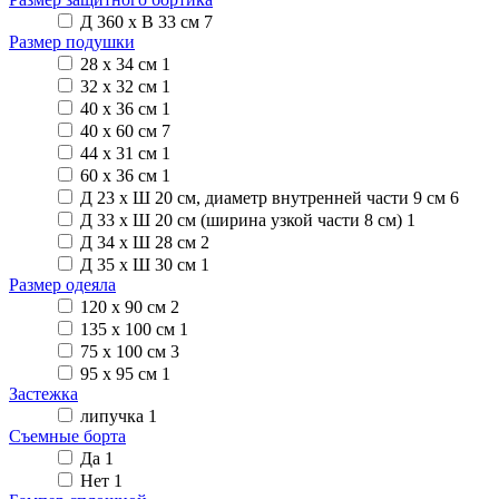
Д 360 х В 33 см
7
Размер подушки
28 х 34 см
1
32 х 32 см
1
40 х 36 см
1
40 х 60 см
7
44 х 31 см
1
60 х 36 см
1
Д 23 х Ш 20 см, диаметр внутренней части 9 см
6
Д 33 х Ш 20 см (ширина узкой части 8 см)
1
Д 34 х Ш 28 см
2
Д 35 х Ш 30 см
1
Размер одеяла
120 х 90 см
2
135 х 100 см
1
75 х 100 см
3
95 х 95 см
1
Застежка
липучка
1
Съемные борта
Да
1
Нет
1