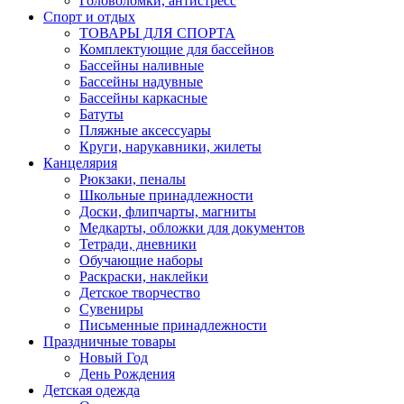
Головоломки, антистресс
Спорт и отдых
ТОВАРЫ ДЛЯ СПОРТА
Комплектующие для бассейнов
Бассейны наливные
Бассейны надувные
Бассейны каркасные
Батуты
Пляжные аксессуары
Круги, нарукавники, жилеты
Канцелярия
Рюкзаки, пеналы
Школьные принадлежности
Доски, флипчарты, магниты
Медкарты, обложки для документов
Тетради, дневники
Обучающие наборы
Раскраски, наклейки
Детское творчество
Сувениры
Письменные принадлежности
Праздничные товары
Новый Год
День Рождения
Детская одежда