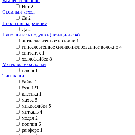
Бампер сплошной
Нет
2
Съемный чехол
Да
2
Простыня на резинке
Да
2
Наполнитель подушки(позиционера)
антиаллергенное волокно
1
гипоалергенное силиконизированное волокно
4
синтепух
1
холлофайбер
8
Материал наволочки
плюш
1
Тип ткани
байка
1
бязь
121
клеенка
1
махра
5
микрофибра
5
миткаль
4
модал
2
поплин
6
ранфорс
1