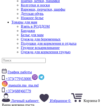
Шапки, кепки, панамки
Колготки и носки
Варежки, перчатки, шарфы
Детская обувь
Нижнее белье
Товары для мам
Взять в РОДДОМ
Бандажи
Белье для мам
Одежда для беременных
Подушки для кормления и отдыха
Грудное вскармливание
Одежда для кормления грудью
График работы
+373(779)53000
magazin.ma_ma.md
+373(688)60779
Личный кабинет
Избранное
0
Корзина
0
Ваша корзина пуста