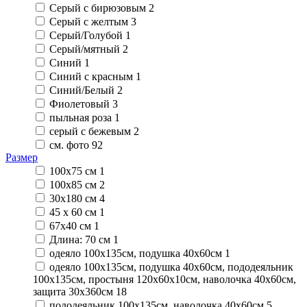
Серый с бирюзовым
2
Серый с желтым
3
Серый/Голубой
1
Серый/мятный
2
Синий
1
Синий с красным
1
Синий/Белый
2
Фиолетовый
3
пыльная роза
1
серый с бежевым
2
см. фото
92
Размер
100х75 см
1
100х85 см
2
30х180 см
4
45 х 60 см
1
67х40 см
1
Длина: 70 см
1
одеяло 100x135cм, подушка 40x60см
1
одеяло 100x135cм, подушка 40x60см, пододеяльник
100x135см, простыня 120х60х10см, наволочка 40x60см,
защита 30х360см
18
пододеяльник 100х135см, наволочка 40х60см
5