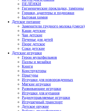
ПЕЛЁНКИ
Гигиенические прокладки, тампоны
Горшки, адаптеры и подножки
Бытовая химия
Детское питание
Заменители грудного молока (смеси)
Каши детские
Чаи детские
Печенье для детей
Пюре детское
Соки детские
Детские игрушки
Герои мультфильмов
Пазлы и мозайки
Книги
Конструкторы
Прыгуны
Игрушки для новорожденных
Мягкие игрушки
Развивающие игрушки
Игрушки для купания
Радиоуправляемые игрушки
Игрушечный транспорт
Детское оружие
Роботы, трансформеры