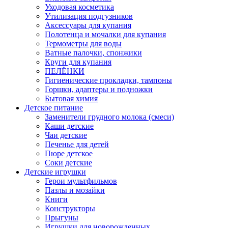
Уходовая косметика
Утилизация подгузников
Аксессуары для купания
Полотенца и мочалки для купания
Термометры для воды
Ватные палочки, спонжики
Круги для купания
ПЕЛЁНКИ
Гигиенические прокладки, тампоны
Горшки, адаптеры и подножки
Бытовая химия
Детское питание
Заменители грудного молока (смеси)
Каши детские
Чаи детские
Печенье для детей
Пюре детское
Соки детские
Детские игрушки
Герои мультфильмов
Пазлы и мозайки
Книги
Конструкторы
Прыгуны
Игрушки для новорожденных