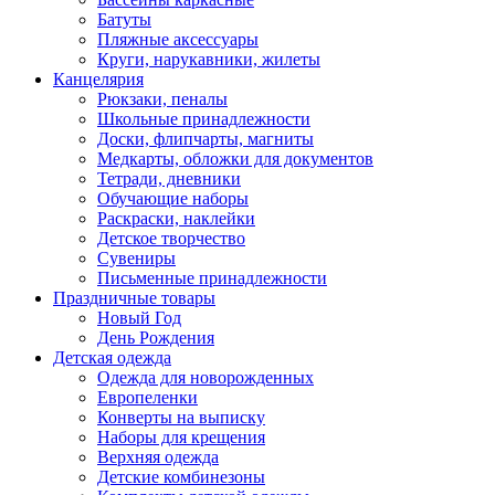
Батуты
Пляжные аксессуары
Круги, нарукавники, жилеты
Канцелярия
Рюкзаки, пеналы
Школьные принадлежности
Доски, флипчарты, магниты
Медкарты, обложки для документов
Тетради, дневники
Обучающие наборы
Раскраски, наклейки
Детское творчество
Сувениры
Письменные принадлежности
Праздничные товары
Новый Год
День Рождения
Детская одежда
Одежда для новорожденных
Европеленки
Конверты на выписку
Наборы для крещения
Верхняя одежда
Детские комбинезоны