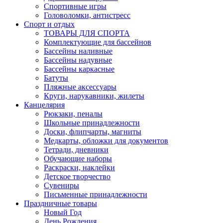
Спортивные игры
Головоломки, антистресс
Спорт и отдых
ТОВАРЫ ДЛЯ СПОРТА
Комплектующие для бассейнов
Бассейны наливные
Бассейны надувные
Бассейны каркасные
Батуты
Пляжные аксессуары
Круги, нарукавники, жилеты
Канцелярия
Рюкзаки, пеналы
Школьные принадлежности
Доски, флипчарты, магниты
Медкарты, обложки для документов
Тетради, дневники
Обучающие наборы
Раскраски, наклейки
Детское творчество
Сувениры
Письменные принадлежности
Праздничные товары
Новый Год
День Рождения