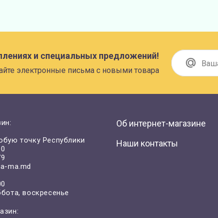
плениях и специальных предложений!
айте электронные письма с новыми товара
ин:
Об интернет-магазине
юбую точку Республики
Наши контакты
00
79
a-ma.md
00
ббота, воскресенье
азин: