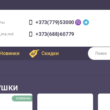
+373(779)53000
оты
+373(688)60779
a_ma.md
Новинки
Скидки
ушки
НОВИНКА