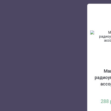
Ма
радиоу
ассо
288