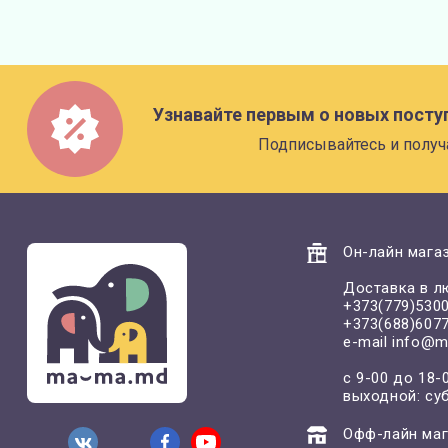
Узнавайте первым о новых посту
Подписывайтесь и получ
Он-лайн магаз
Доставка в л
+373(779)530
+373(688)607
e-mail
info@m
с 9-00 до 18-
выходной: су
Офф-лайн маг