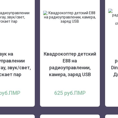
аук на
Квадрокоптер детский
управлении
E88 на
р
ray, звук/свет,
радиоуправлении,
Di
скает пар
камера, заряд USB
Д
 руб.ПМР
625 руб.ПМР