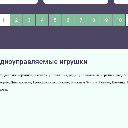
1
2
3
4
5
6
7
8
9
10
диоуправляемые игрушки
ть детские игрушки на пульте управления, радиоуправляемые игрушки, квадро
одзее, Днестровске, Григориополе, Суклее, Ближнем Хуторе, Резине, Каменке, 
овы.