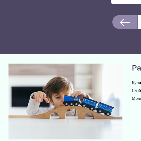
Ра
Купи
Слоб
Молд