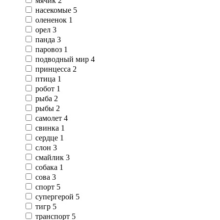
мячик
2
насекомые
5
олененок
1
орел
3
панда
3
паровоз
1
подводный мир
4
принцесса
2
птица
1
робот
1
рыба
2
рыбы
2
самолет
4
свинка
1
сердце
1
слон
3
смайлик
3
собака
1
сова
3
спорт
5
супергерой
5
тигр
5
транспорт
5