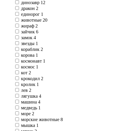
динозавр
12
дракон
2
единорог
1
животные
20
жираф
2
зайчик
6
замок
4
звезды
1
кораблик
2
корова
1
космонавт
1
космос
1
кот
2
крокодил
2
кролик
1
лев
2
лягушка
4
машина
4
медведь
1
море
2
морские животные
8
мышка
1