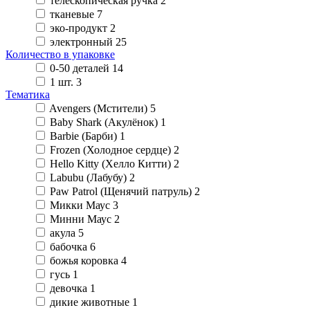
телескопическая ручка
2
тканевые
7
эко-продукт
2
электронный
25
Количество в упаковке
0-50 деталей
14
1 шт.
3
Тематика
Avengers (Мстители)
5
Baby Shark (Акулёнок)
1
Barbie (Барби)
1
Frozen (Холодное сердце)
2
Hello Kitty (Хелло Китти)
2
Labubu (Лабубу)
2
Paw Patrol (Щенячий патруль)
2
Микки Маус
3
Минни Маус
2
акула
5
бабочка
6
божья коровка
4
гусь
1
девочка
1
дикие животные
1