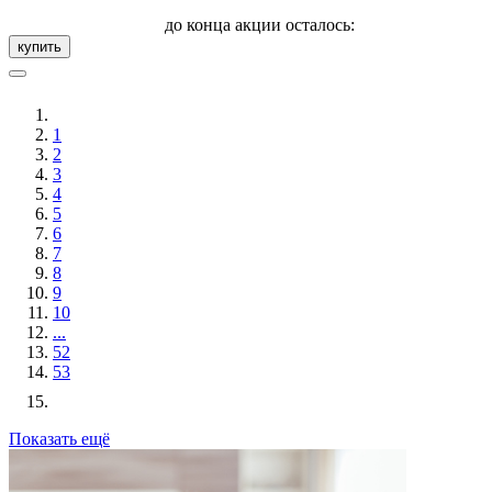
до конца акции осталось:
купить
1
2
3
4
5
6
7
8
9
10
...
52
53
Показать ещё