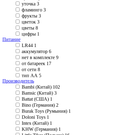
уточка
3
фламинго
3
фрукты
3
цветок
3
цветы
8
цифры
1
Питание
LR44
1
аккумулятор
6
нет в комплекте
9
от батареек
17
от сети
8
тип АА
5
Производитель
Bambi (Китай)
102
Bamsic (Китай)
3
Battat (США)
1
Bino (Германия)
2
Burak Toys (Румыния)
1
Doloni Toys
1
Intex (Китай)
1
KHW (Германия)
1