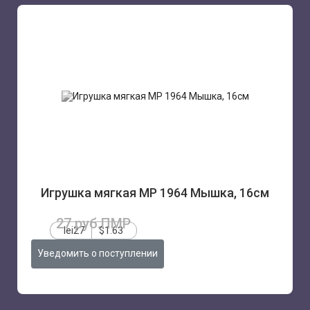
Игрушка мягкая МP 1964 Мышка, 16см
27 руб.ПМР
lei27
$1.63
Уведомить о поступлении