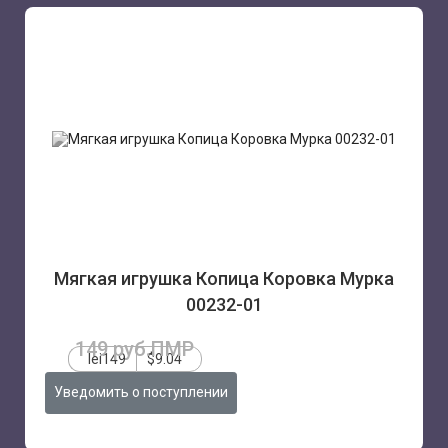
Мягкая игрушка Копица Коровка Мурка
00232-01
149 руб.ПМР
lei149
$9.04
Уведомить о поступлении