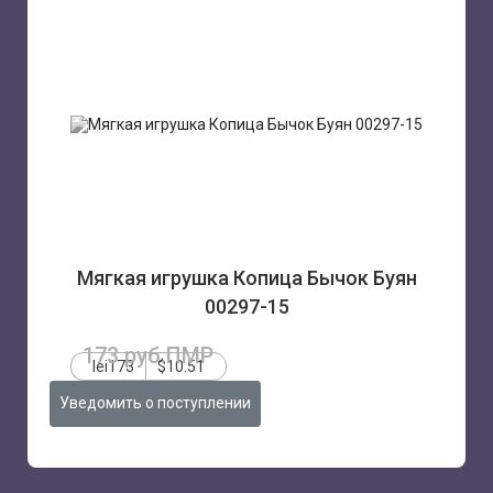
Мягкая игрушка Копица Бычок Буян
00297-15
173 руб.ПМР
lei173
$10.51
Уведомить о поступлении