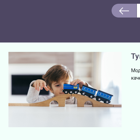
Ту
Мод
кач