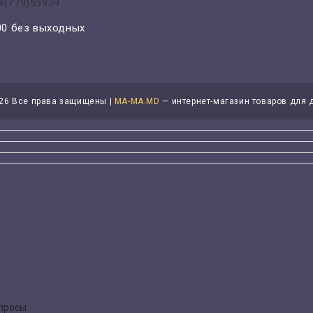
3(779)53939
-00 без выходных
26 Все права защищены |
MA-MA.MD
— интернет-магазин товаров для 
опросы