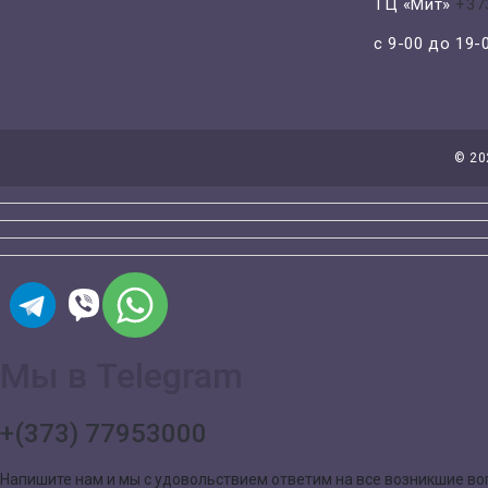
ТЦ «Мит»
+37
с 9-00 до 19
©
20
Мы в Telegram
+(373) 77953000
Напишите нам и мы с удовольствием ответим на все возникшие в