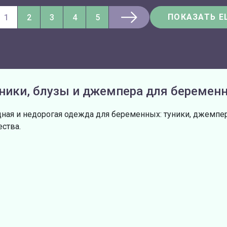
ПОКАЗАТЬ Е
1
2
3
4
5
ники, блузы и джемпера для беремен
ная и недорогая одежда для беременных: туники, джемпер
ества.