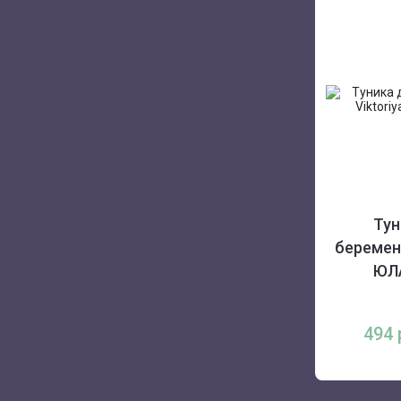
Тун
беременн
ЮЛ
494