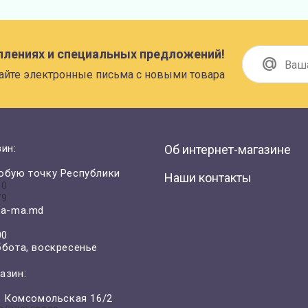
плениях и специальных предложений!
айте электронные письма с новыми товара
ин:
Об интернет-магазине
юбую точку Республики
Наши контакты
00
79
a-ma.md
00
ббота, воскресенье
азин:
л. Комсомольская 16/2