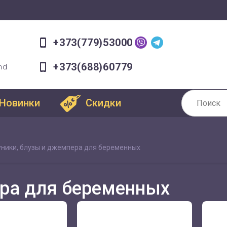
+373(779)53000
+373(688)60779
md
Новинки
Скидки
уники, блузы и джемпера для беременных
ера для беременных