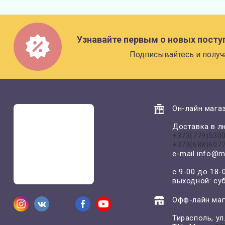
Узнавайте первым о новых посту
Подписывайтесь и получ
Он-лайн магаз
Доставка в л
+373(779)530
+373(688)607
e-mail
info@m
с 9-00 до 18-
выходной: су
Офф-лайн маг
Тирасполь, у