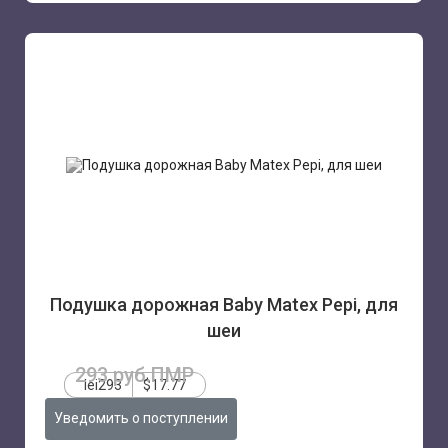
Подушка дорожная Baby Matex Pepi, для
шеи
293 руб.ПМР
lei293
$17.77
Уведомить о поступлении