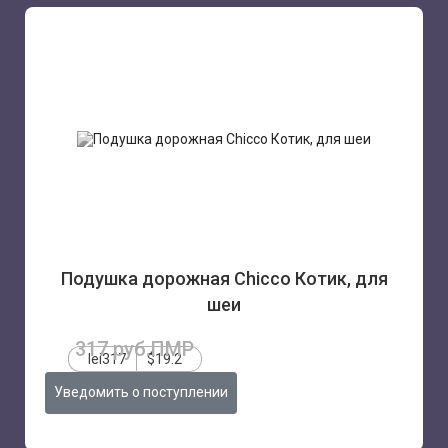
Подушка дорожная Chicco Котик, для
шеи
317 руб.ПМР
lei317
$19.2
Уведомить о поступлении