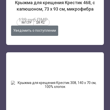
Крыжма для крещения Крестик 468, с
капюшоном, 73 х 93 см, микрофибра
139 руб.ПМР
lei139
$8.42
Уведомить о поступлении