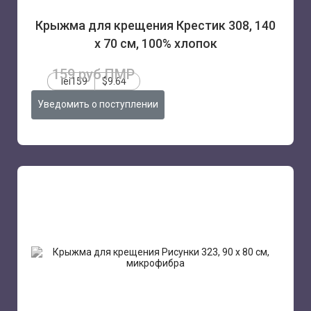
Крыжма для крещения Крестик 308, 140
х 70 см, 100% хлопок
159 руб.ПМР
lei159
$9.64
Уведомить о поступлении