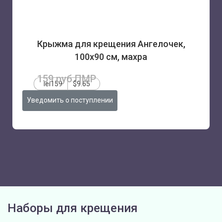
Крыжма для крещения Ангелочек,
100х90 см, махра
159 руб.ПМР
lei159
$9.65
Уведомить о поступлении
Наборы для крещения