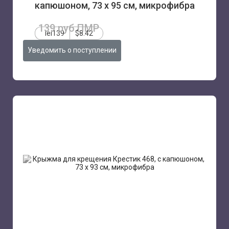
капюшоном, 73 х 95 см, микрофибра
139 руб.ПМР
lei139
$8.42
Уведомить о поступлении