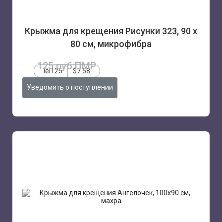
Крыжма для крещения Рисунки 323, 90 х
80 см, микрофибра
125 руб.ПМР
lei125
$7.58
Уведомить о поступлении