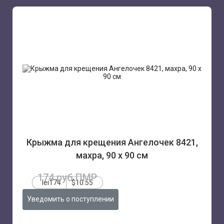
Крыжма для крещения Ангелочек 8421,
махра, 90 х 90 см
174 руб.ПМР
lei174
$10.55
Уведомить о поступлении