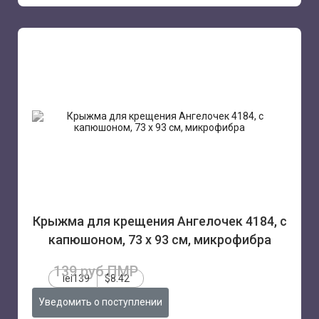
Крыжма для крещения Ангелочек 4184, с
капюшоном, 73 х 93 см, микрофибра
139 руб.ПМР
lei139
$8.42
Уведомить о поступлении