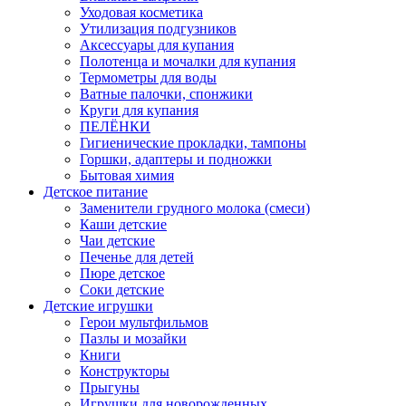
Уходовая косметика
Утилизация подгузников
Аксессуары для купания
Полотенца и мочалки для купания
Термометры для воды
Ватные палочки, спонжики
Круги для купания
ПЕЛЁНКИ
Гигиенические прокладки, тампоны
Горшки, адаптеры и подножки
Бытовая химия
Детское питание
Заменители грудного молока (смеси)
Каши детские
Чаи детские
Печенье для детей
Пюре детское
Соки детские
Детские игрушки
Герои мультфильмов
Пазлы и мозайки
Книги
Конструкторы
Прыгуны
Игрушки для новорожденных