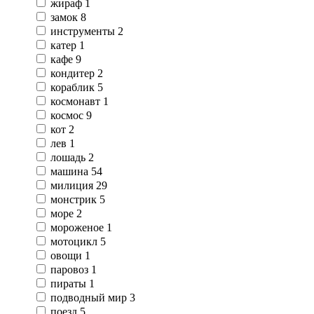
жираф
1
замок
8
инструменты
2
катер
1
кафе
9
кондитер
2
кораблик
5
космонавт
1
космос
9
кот
2
лев
1
лошадь
2
машина
54
милиция
29
монстрик
5
море
2
мороженое
1
мотоцикл
5
овощи
1
паровоз
1
пираты
1
подводный мир
3
поезд
5