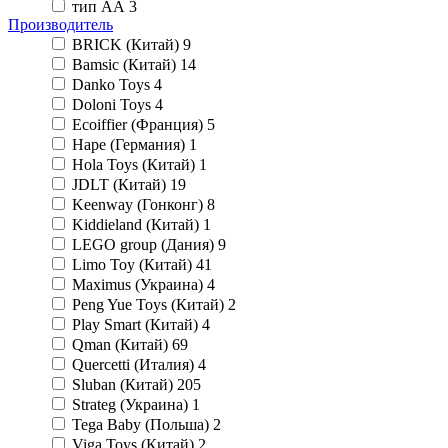
тип АА
3
Производитель
BRICK (Китай)
9
Bamsic (Китай)
14
Danko Toys
4
Doloni Toys
4
Ecoiffier (Франция)
5
Hape (Германия)
1
Hola Toys (Китай)
1
JDLT (Китай)
19
Keenway (Гонконг)
8
Kiddieland (Китай)
1
LEGO group (Дания)
9
Limo Toy (Китай)
41
Maximus (Украина)
4
Peng Yue Toys (Китай)
2
Play Smart (Китай)
4
Qman (Китай)
69
Quercetti (Италия)
4
Sluban (Китай)
205
Strateg (Украина)
1
Tega Baby (Польша)
2
Viga Toys (Китай)
2