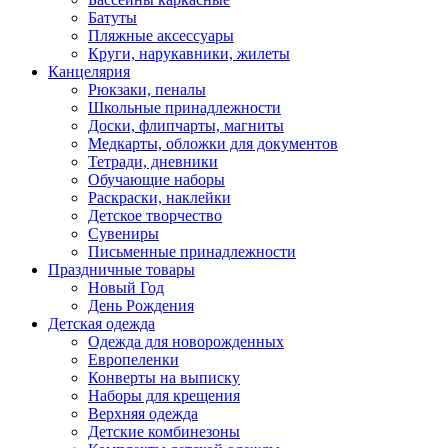
Батуты
Пляжные аксессуары
Круги, нарукавники, жилеты
Канцелярия
Рюкзаки, пеналы
Школьные принадлежности
Доски, флипчарты, магниты
Медкарты, обложки для документов
Тетради, дневники
Обучающие наборы
Раскраски, наклейки
Детское творчество
Сувениры
Письменные принадлежности
Праздничные товары
Новый Год
День Рождения
Детская одежда
Одежда для новорожденных
Европеленки
Конверты на выписку
Наборы для крещения
Верхняя одежда
Детские комбинезоны