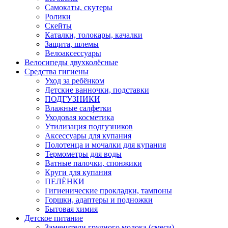
Самокаты, скутеры
Ролики
Скейты
Каталки, толокары, качалки
Защита, шлемы
Велоаксессуары
Велосипеды двухколёсные
Средства гигиены
Уход за ребёнком
Детские ванночки, подставки
ПОДГУЗНИКИ
Влажные салфетки
Уходовая косметика
Утилизация подгузников
Аксессуары для купания
Полотенца и мочалки для купания
Термометры для воды
Ватные палочки, спонжики
Круги для купания
ПЕЛЁНКИ
Гигиенические прокладки, тампоны
Горшки, адаптеры и подножки
Бытовая химия
Детское питание
Заменители грудного молока (смеси)