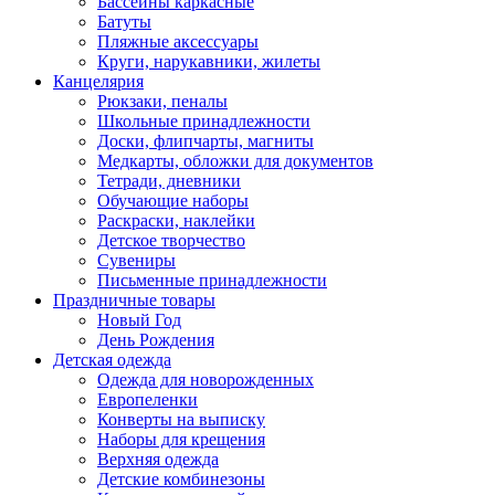
Бассейны каркасные
Батуты
Пляжные аксессуары
Круги, нарукавники, жилеты
Канцелярия
Рюкзаки, пеналы
Школьные принадлежности
Доски, флипчарты, магниты
Медкарты, обложки для документов
Тетради, дневники
Обучающие наборы
Раскраски, наклейки
Детское творчество
Сувениры
Письменные принадлежности
Праздничные товары
Новый Год
День Рождения
Детская одежда
Одежда для новорожденных
Европеленки
Конверты на выписку
Наборы для крещения
Верхняя одежда
Детские комбинезоны