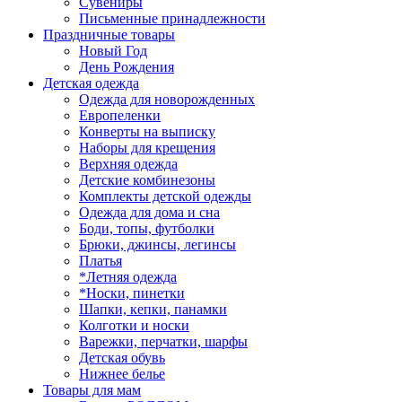
Сувениры
Письменные принадлежности
Праздничные товары
Новый Год
День Рождения
Детская одежда
Одежда для новорожденных
Европеленки
Конверты на выписку
Наборы для крещения
Верхняя одежда
Детские комбинезоны
Комплекты детской одежды
Одежда для дома и сна
Боди, топы, футболки
Брюки, джинсы, легинсы
Платья
*Летняя одежда
*Носки, пинетки
Шапки, кепки, панамки
Колготки и носки
Варежки, перчатки, шарфы
Детская обувь
Нижнее белье
Товары для мам