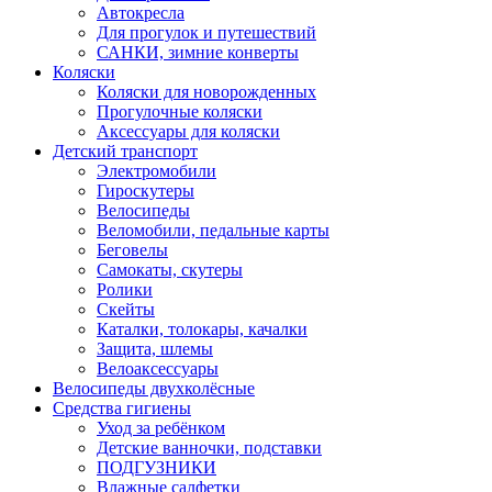
Автокресла
Для прогулок и путешествий
САНКИ, зимние конверты
Коляски
Коляски для новорожденных
Прогулочные коляски
Аксессуары для коляски
Детский транспорт
Электромобили
Гироскутеры
Велосипеды
Веломобили, педальные карты
Беговелы
Самокаты, скутеры
Ролики
Скейты
Каталки, толокары, качалки
Защита, шлемы
Велоаксессуары
Велосипеды двухколёсные
Средства гигиены
Уход за ребёнком
Детские ванночки, подставки
ПОДГУЗНИКИ
Влажные салфетки