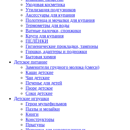
Уходовая косметика
Утилизация подгузников
Аксессуары для купания
Полотенца и мочалки для купания
Термометры для воды
Ватные палочки, спонжики
Круги для купания
ПЕЛЁНКИ
Гигиенические прокладки, тампоны
Горшки, адаптеры и подножки
Бытовая химия
Детское питание
Заменители грудного молока (смеси)
Каши детские
Чаи детские
Печенье для детей
Пюре детское
Соки детские
Детские игрушки
Герои мультфильмов
Пазлы и мозайки
Книги
Конструкторы
Прыгуны
Игрушки для новорожденных