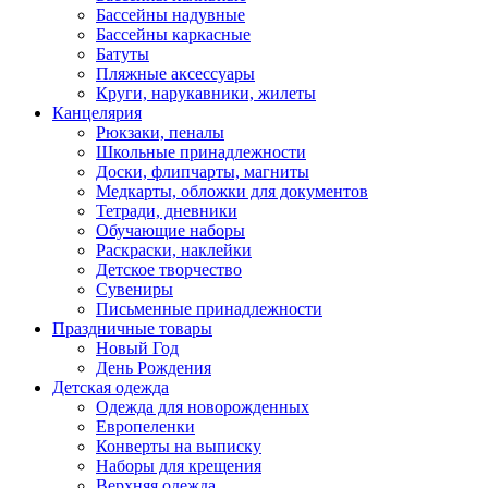
Бассейны надувные
Бассейны каркасные
Батуты
Пляжные аксессуары
Круги, нарукавники, жилеты
Канцелярия
Рюкзаки, пеналы
Школьные принадлежности
Доски, флипчарты, магниты
Медкарты, обложки для документов
Тетради, дневники
Обучающие наборы
Раскраски, наклейки
Детское творчество
Сувениры
Письменные принадлежности
Праздничные товары
Новый Год
День Рождения
Детская одежда
Одежда для новорожденных
Европеленки
Конверты на выписку
Наборы для крещения
Верхняя одежда