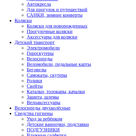
Автокресла
Для прогулок и путешествий
САНКИ, зимние конверты
Коляски
Коляски для новорожденных
Прогулочные коляски
Аксессуары для коляски
Детский транспорт
Электромобили
Гироскутеры
Велосипеды
Веломобили, педальные карты
Беговелы
Самокаты, скутеры
Ролики
Скейты
Каталки, толокары, качалки
Защита, шлемы
Велоаксессуары
Велосипеды двухколёсные
Средства гигиены
Уход за ребёнком
Детские ванночки, подставки
ПОДГУЗНИКИ
Влажные салфетки