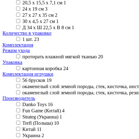
20,5 х 15,5 х 7,1 см
1
24 х 19 см
3
27 х 27 х 35 см
2
30 х 4,5 х 27 см
1
Д 34 х Ш 22,5 х В 8 см
1
Количество в упаковке
1 шт.
23
Комплектация
Режим ухода
протирать влажной мягкой тканью
20
Упаковка
картонная коробка
24
Комплектация игрушки
56 брусков
19
окаменелый слой земной породы, стек, кисточка, ин
окаменелый слой земной породы, стек, кисточка, рез
Производитель
Danko Toys
16
Fun Game (Китай)
4
Strateg (Украина)
1
Trefl (Польша)
10
Китай
11
Украина
2