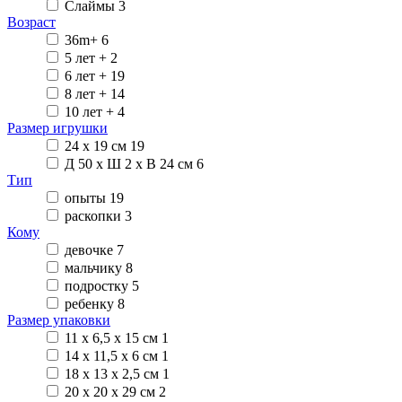
Слаймы
3
Возраст
36m+
6
5 лет +
2
6 лет +
19
8 лет +
14
10 лет +
4
Размер игрушки
24 х 19 см
19
Д 50 х Ш 2 х В 24 см
6
Тип
опыты
19
раскопки
3
Кому
девочке
7
мальчику
8
подростку
5
ребенку
8
Размер упаковки
11 х 6,5 х 15 см
1
14 х 11,5 х 6 см
1
18 х 13 х 2,5 см
1
20 х 20 х 29 см
2