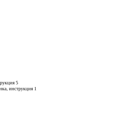
струкция
5
инка, инструкция
1