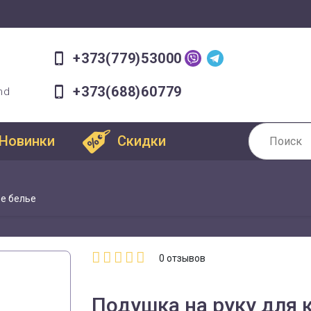
+373(779)53000
+373(688)60779
md
Новинки
Скидки
е белье
0
отзывов
Подушка на руку для к