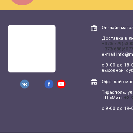
Он-лайн магаз
Доставка в л
+373(779)530
+373(688)607
e-mail
info@m
с 9-00 до 18-
выходной: су
Офф-лайн маг
Тирасполь, у
ТЦ «Мит»
+37
с 9-00 до 19