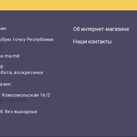
ин:
Об интернет-магазине
юбую точку Республики
Наши контакты
00
79
a-ma.md
00
ббота, воскресенье
азин:
л. Комсомольская 16/2
3(779)53939
-00 без выходных