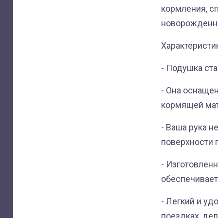
кормления, с
новорожденн
Характеристи
- Подушка ст
- Она оснаще
кормящей мат
- Ваша рука н
поверхности 
- Изготовлен
обеспечивает
- Легкий и уд
поездках, де