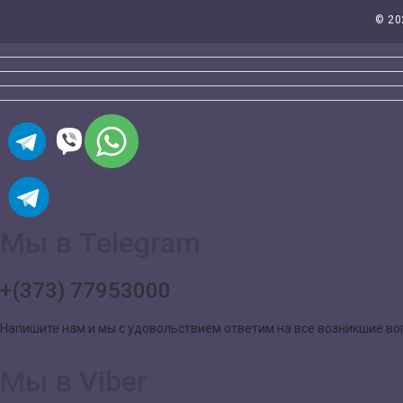
©
20
Мы в Telegram
+(373) 77953000
Напишите нам и мы с удовольствием ответим на все возникшие в
Мы в Viber