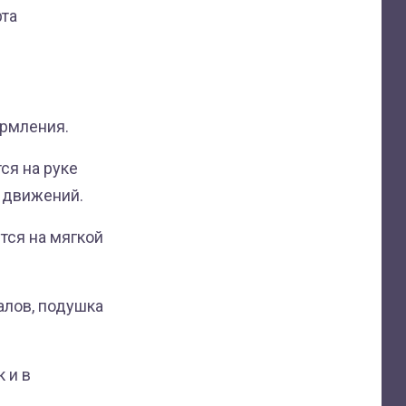
рта
рмления.
ся на руке
 движений.
ится на мягкой
алов, подушка
 и в