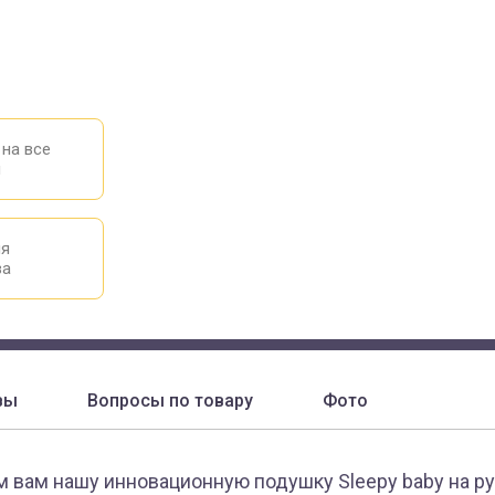
 на все
ы
ия
ва
вы
Вопросы по товару
Фото
 вам нашу инновационную подушку Sleepy baby на ру