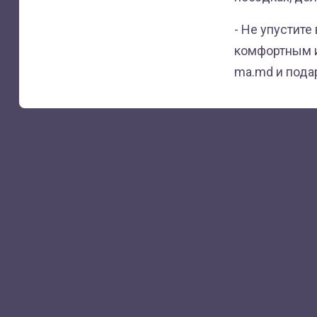
- Не упустит
комфортным и
ma.md и пода