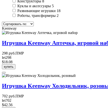
Конструкторы
8
Куклы и аксессуары
5
Развивающие игрушки
18
Роботы, трансформеры
2
Keenway
Игрушка Keenway Аптечка, игровой на
298 руб.ПМР
lei298
$18.08
купить
Игрушка Keenway Холодильник, розов
702 руб.ПМР
lei702
$42.56