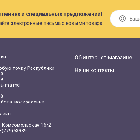
плениях и специальных предложений!
айте электронные письма с новыми товара
ин:
Об интернет-магазине
юбую точку Республики
Наши контакты
00
79
a-ma.md
00
ббота, воскресенье
азин:
л. Комсомольская 16/2
3(779)53939