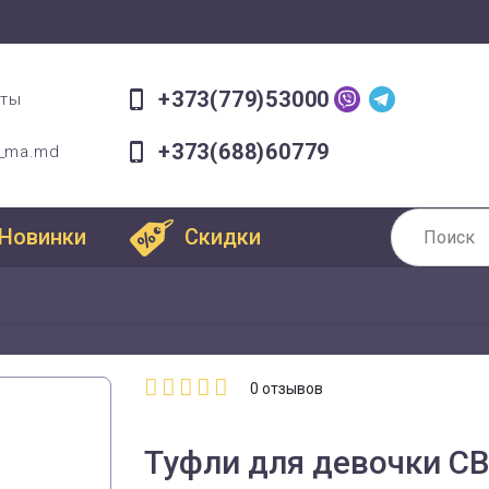
+373(779)53000
оты
+373(688)60779
a_ma.md
Новинки
Скидки
0
отзывов
Туфли для девочки СВ