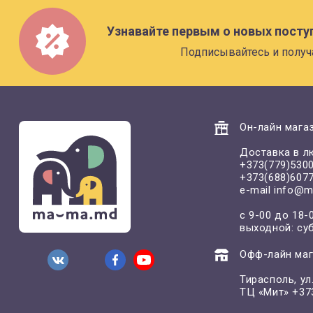
Узнавайте первым о новых посту
Подписывайтесь и получ
Он-лайн магаз
Доставка в л
+373(779)530
+373(688)607
e-mail
info@m
с 9-00 до 18-
выходной: су
Офф-лайн маг
Тирасполь, у
ТЦ «Мит»
+37