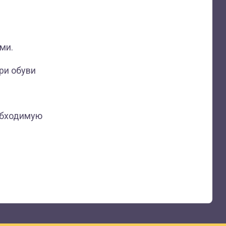
ми.
ри обуви
обходимую