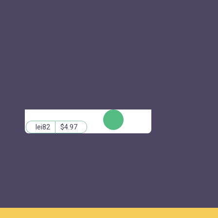
КУПИТЬ
lei82
$4.97