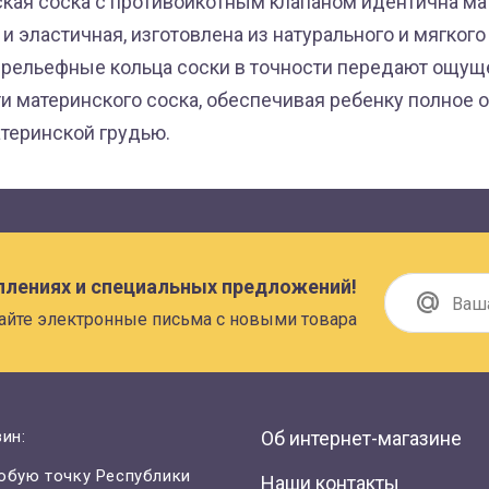
кая соска
с противоикотным клапаном
идентична ма
 и эластичная, изготовлена
из натурального и мягкого
рельефные кольца соски в точности передают ощущ
и материнского соска, обеспечивая ребенку полное
теринской грудью.
плениях и специальных предложений!
айте электронные письма с новыми товара
ин:
Об интернет-магазине
юбую точку Республики
Наши контакты