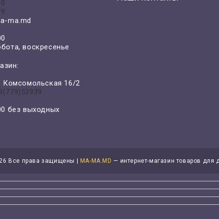
00
79
a-ma.md
00
ббота, воскресенье
азин:
л. Комсомольская 16/2
3(779)53939
-00 без выходных
26 Все права защищены |
MA-MA.MD
— интернет-магазин товаров для 