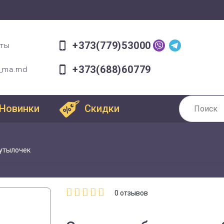
+373(779)53000
оты
+373(688)60779
a_ma.md
Новинки
Скидки
бутылочек
0
отзывов