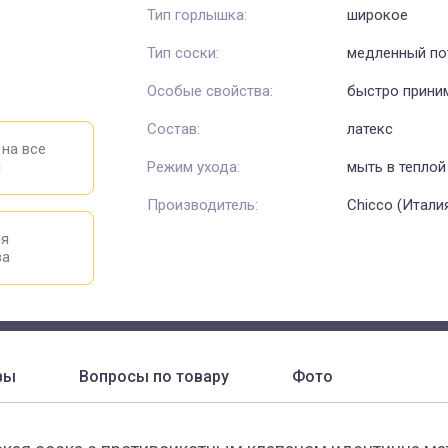
Тип горлышка:
широкое
Тип соски:
медленный по
Особые свойства:
быстро приним
Состав:
латекс
 на все
ы
Режим ухода:
мыть в теплой
Производитель:
Chicco (Итали
ия
ва
вы
Вопросы по товару
Фото