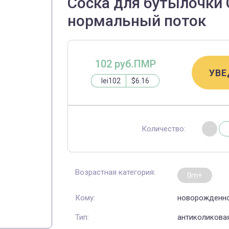
Соска для бутылочки C
нормальный поток
102 руб.ПМР
УВЕ
lei102
$6.16
Количество:
Возрастная категория:
0m+
Кому:
новорожденн
Тип:
антиколикова