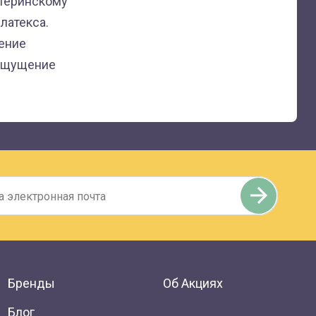
теринскому
 латекса
.
ение
 ощущение
Бренды
Об Акциях
Блог