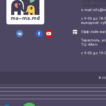
+373(779)530
+373(688)607
e-mail
info@m
с 9-00 до 18-
выходной: су
Офф-лайн маг
Тирасполь, у
ТЦ «Мит»
+37
с 9-00 до 19
©
20