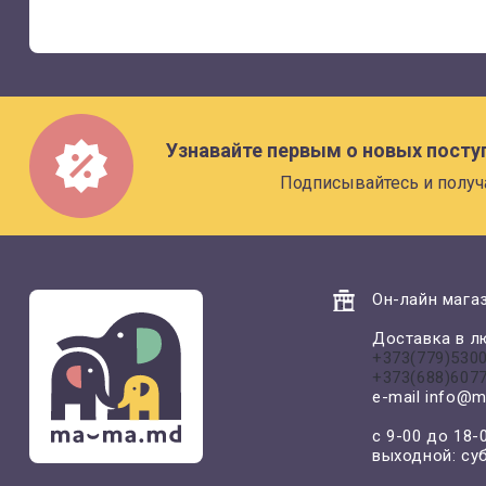
Узнавайте первым о новых посту
Подписывайтесь и получ
Он-лайн магаз
Доставка в л
+373(779)530
+373(688)607
e-mail
info@m
с 9-00 до 18-
выходной: су