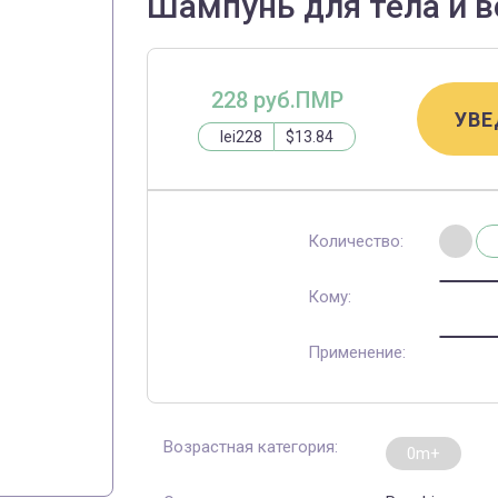
Шампунь для тела и во
228 руб.ПМР
УВЕ
lei228
$13.84
Количество:
Кому:
Применение:
Возрастная категория:
0m+