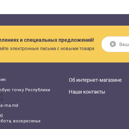
плениях и специальных предложений!
айте электронные письма с новыми товара
ин:
Об интернет-магазине
юбую точку Республики
Наши контакты
00
79
a-ma.md
00
ббота, воскресенье