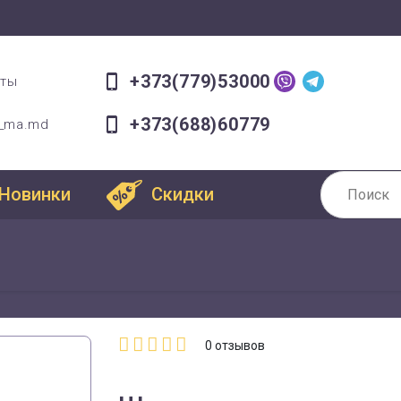
+373(779)53000
оты
+373(688)60779
a_ma.md
Новинки
Скидки
0
отзывов