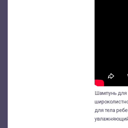
Шампунь для т
широколистно
для тела реб
увлажняющий