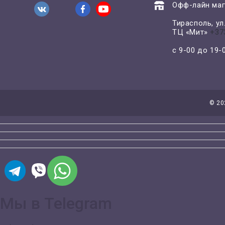
Офф-лайн маг
Тирасполь, у
ТЦ «Мит»
+37
с 9-00 до 19
©
20
Мы в Telegram