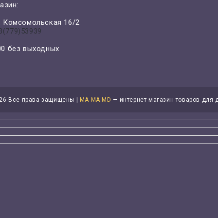
азин:
л. Комсомольская 16/2
3(779)53939
-00 без выходных
26 Все права защищены |
MA-MA.MD
— интернет-магазин товаров для 