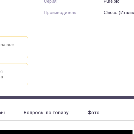
Серия:
Pure.bio
Производитель:
Chicco (Итали
 на все
ы
ия
ва
вы
Вопросы по товару
Фото