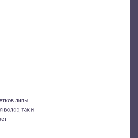
ветков липы
волос, так и
ает