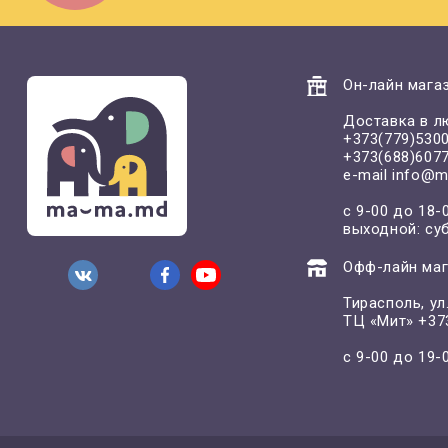
Он-лайн магаз
Доставка в л
+373(779)530
+373(688)607
e-mail
info@m
с 9-00 до 18-
выходной: су
Офф-лайн маг
Тирасполь, у
ТЦ «Мит»
+37
с 9-00 до 19