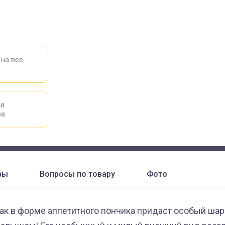
 на все
ы
ия
ва
вы
Вопросы по товару
Фото
ак в форме аппетитного пончика придаст особый ша