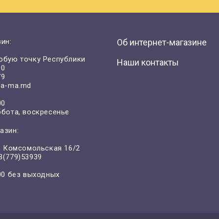
ин:
Об интернет-магазине
юбую точку Республики
Наши контакты
00
79
a-ma.md
00
ббота, воскресенье
азин:
л. Комсомольская 16/2
3(779)53939
-00 без выходных