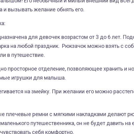
малышом! Его необычный и милый внешний вид всегд
а и вызывать желание обнять его.
ка:
назначена для девочек возрастом от 3 до 6 лет. Под
арка на любой праздник. Рюкзачок можно взять с соб
ли в путешествие.
дно просторное отделение, позволяющее хранить и но
мые игрушки для малыша.
егивается на змейку. При желании его можно расстегн
ые плечевые ремни с мягкими накладками делают рю
аленького путешественника, он не будет давить на е
 чувствовать себя комфортно.