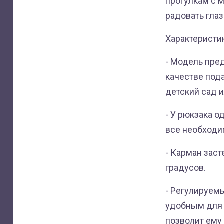
прогулкам с 
радовать глаз
Характеристи
- Модель пред
качестве под
детский сад и
- У рюкзака о
все необходи
- Карман заст
градусов.
- Регулируем
удобным для м
позволит ему