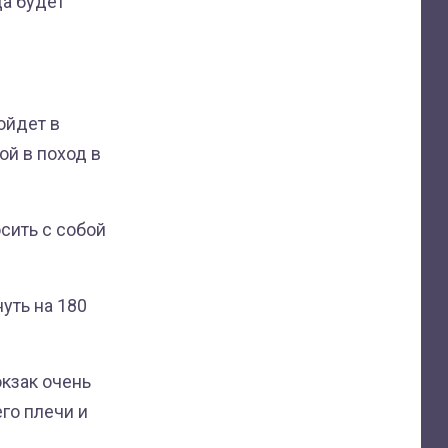
а будет
ойдет в
ой в поход в
сить с собой
уть на 180
кзак очень
го плечи и