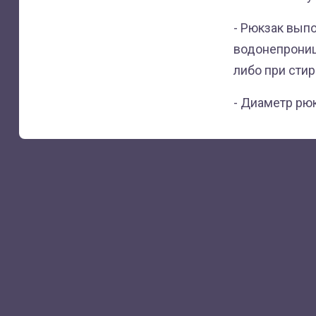
- Рюкзак выпо
водонепрониц
либо при стир
- Диаметр рюк