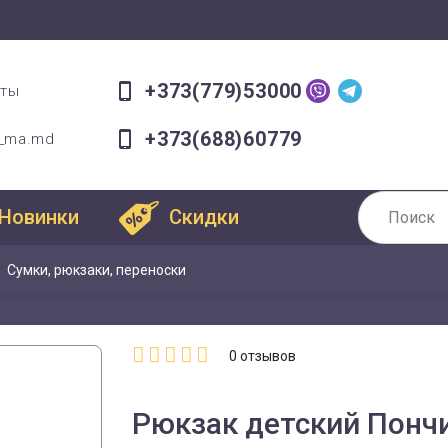
+373(779)53000
оты
+373(688)60779
a_ma.md
Новинки
Скидки
Сумки, рюкзаки, переноски
0
отзывов
Рюкзак детский Понч