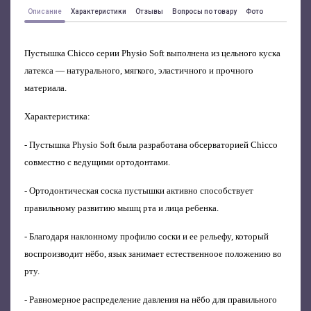
Описание
Характеристики
Отзывы
Вопросы по товару
Фото
Пустышка Chicco серии Physio Soft выполнена из цельного куска
латекса — натурального, мягкого, эластичного и прочного
материала.
Характеристика:
- Пустышка Physio Soft была разработана обсерваторией Chicco
совместно с ведущими ортодонтами.
- Ортодонтическая соска пустышки активно способствует
правильному развитию мышц рта и лица ребенка.
- Благодаря наклонному профилю соски и ее рельефу, который
воспроизводит нёбо, язык занимает естественноое положению во
рту.
- Равномерное распределение давления на нёбо для правильного