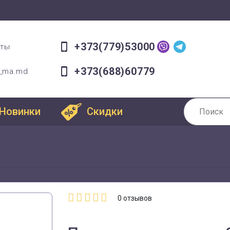
+373(779)53000
оты
+373(688)60779
a_ma.md
Новинки
Скидки
0
отзывов