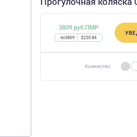
Прогулочная коляска C
3809 руб.ПМР
УВЕ
lei3809
$230.84
Количество: