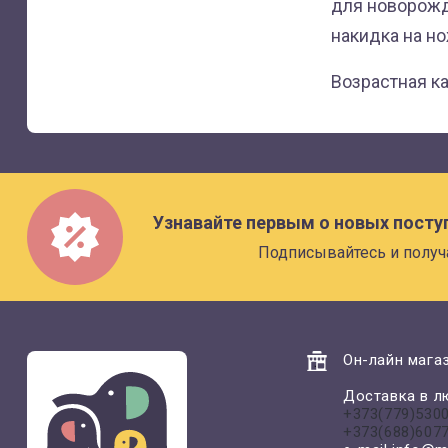
для новорожде
накидка на н
Возрастная к
Узнавайте первым о новых посту
Подписывайтесь и получ
Он-лайн магаз
Доставка в л
+373(779)530
+373(688)607