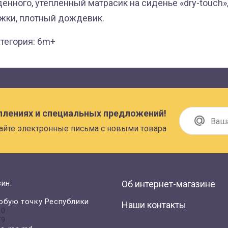
нного, утепленный матрасик на сиденье «dry-touch»
ожки, плотный дождевик.
атегория: 6m+
плениях и специальных предложений!
айте электронные письма с новыми товара
ин:
Об интернет-магазине
юбую точку Республики
Наши контакты
00
79