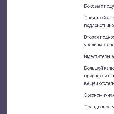
Боковые под
Приятный на 
подлокотнико
Вторая подно
увеличить сп
Вместительная
Большой капю
природы и лю
вещей отстег
Эргономичная
Посадочное м