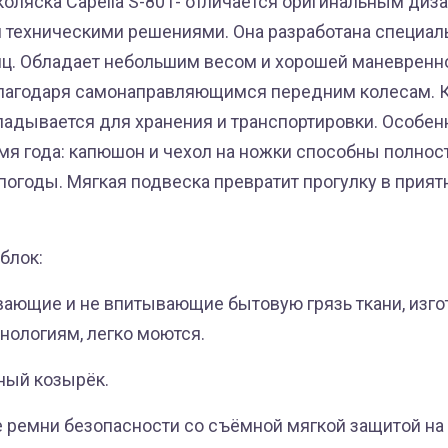
коляска Capella S-801- отличается оригинальным диз
 техническими решениями. Она разработана специал
иц. Обладает небольшим весом и хорошей маневренно
лагодаря самонаправляющимся передним колесам. 
ладывается для хранения и транспортировки. Особен
мя года: капюшон и чехол на ножки способны полнос
погоды. Мягкая подвеска превратит прогулку в прият
блок:
вающие и не впитывающие бытовую грязь ткани, изг
нологиям, легко моются.
ный козырёк.
е ремни безопасности со съёмной мягкой защитой на 