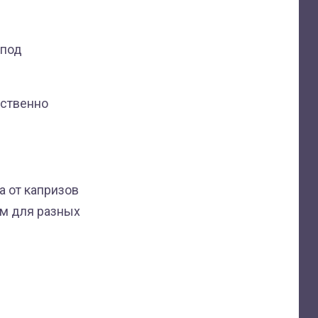
 под
ественно
 от капризов
ом для разных