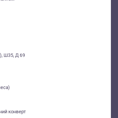
, Ш35, Д 69
леса)
мний конверт