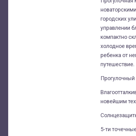
Прогулочная 
новаторскими
городских ул
управлении б
компактно ск
холодное вре
ребенка от не
путешествие.
Прогулочный 
Влагоотталки
новейшим тех
Солнцезащит
5-ти точечны