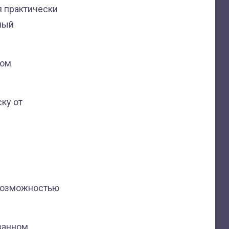
я практически
нный
ном
ку от
возможностью
ванном