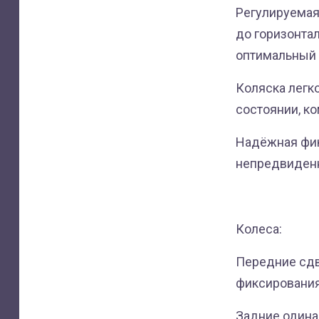
Регулируемая
до горизонтал
оптимальный 
Коляска легк
состоянии, ко
Надёжная фик
непредвиденн
Колеса:
Передние сдв
фиксирования
Задние одина