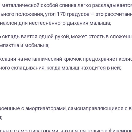
 металлической скобой спинка легко раскладываетс
ьного положения, угол 170 градусов – это рассчита
наклон для нестеснённого дыхания малыша;
о складывается одной рукой, может стоять в сложен
мпактна и мобильна;
сация на металлический крючок предохраняет коляс
ого складывания, когда малыш находится в ней;
оенные с амортизаторами, самонаправляющиеся с 
;
рные с амортизаторами, находятся только в фиксиро