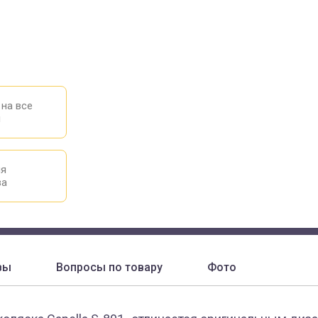
 на все
ы
ия
ва
вы
Вопросы по товару
Фото