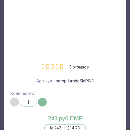
0
отзывов
Артикул:
pampJumboSlePlN3
Количество:
243 руб.ПМР
lei243
$14.73