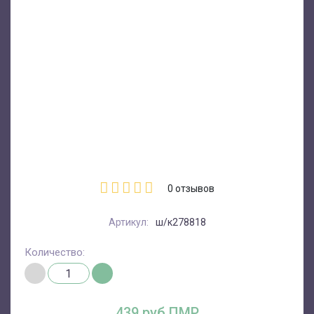
0
отзывов
Артикул:
ш/к278818
Количество:
439 руб.ПМР