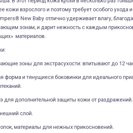
ша. В этот период кожа крохи в несколько раз тоньш
е кожи взрослого и поэтому требует особого ухода и
mpers® New Baby отлично удерживает влагу, благод
ающим зонам, и дарит нежность с каждым прикосн
щих» материалов.
ки:
ающие зоны для экстрасухости: впитывают до 12 ча
я форма и тянущиеся боковинки для идеального при
отеканий.
оэ для дополнительной защиты кожи от раздражений.
нешний слой.
хлопок, материалы для нежных прикосновений.