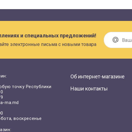
плениях и специальных предложений!
айте электронные письма с новыми товара
ин:
Об интернет-магазине
юбую точку Республики
Наши контакты
00
79
a-ma.md
00
ббота, воскресенье
азин: