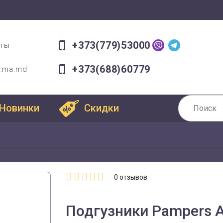
+373(779)53000
оты
+373(688)60779
a_ma.md
Новинки
Скидки
0
отзывов
Подгузники Pampers A