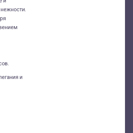
е и
 нежности.
аря
овением
сов.
легания и