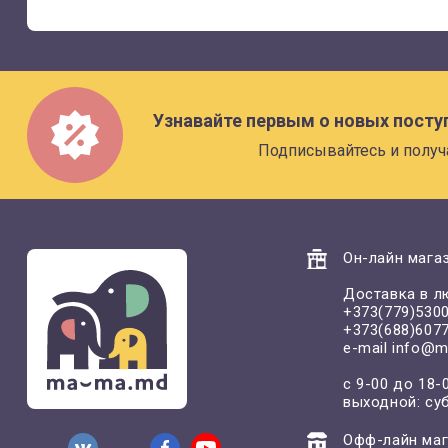
Узнавайте первым о новых посту
Подписывайтесь и получ
Он-лайн магаз
Доставка в л
+373(779)530
+373(688)607
e-mail
info@m
с 9-00 до 18-
выходной: су
Офф-лайн маг