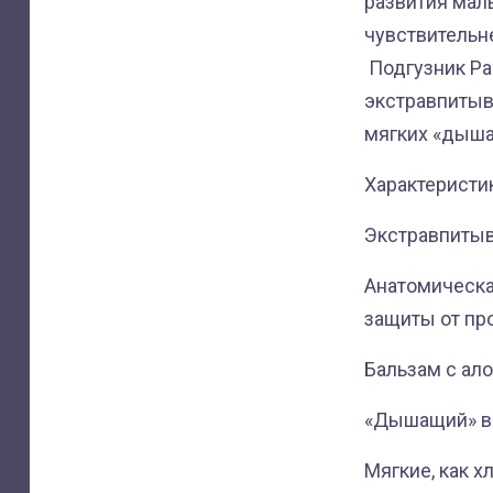
развития малы
чувствительне
Подгузник Pa
экстравпитыв
мягких «дыша
Характеристи
Экстравпитыв
Анатомическа
защиты от пр
Бальзам с ал
«Дышащий» в
Мягкие, как 