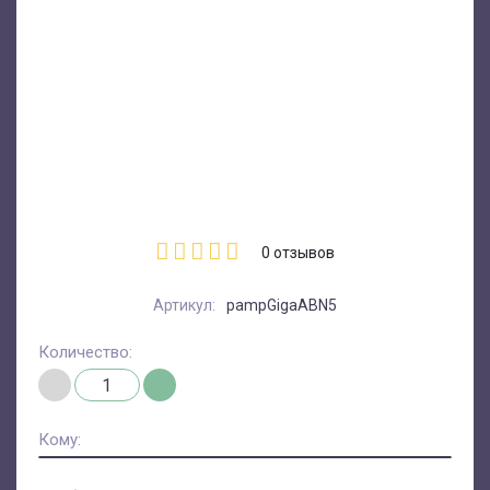
0
отзывов
Артикул:
pampGigaABN5
Количество:
Кому: