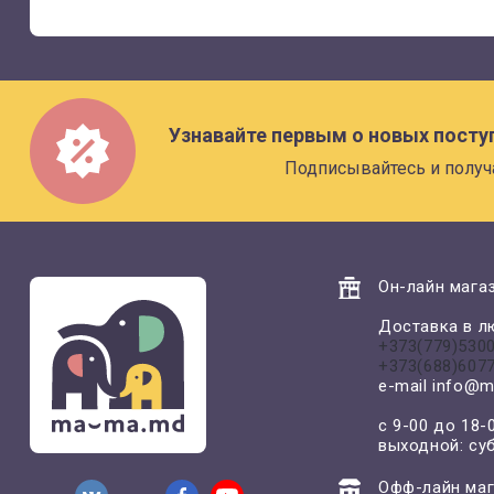
Узнавайте первым о новых посту
Подписывайтесь и получ
Он-лайн магаз
Доставка в л
+373(779)530
+373(688)607
e-mail
info@m
с 9-00 до 18-
выходной: су
Офф-лайн маг