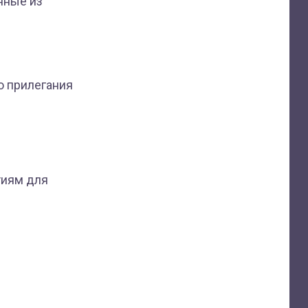
енные из
о прилегания
тиям для