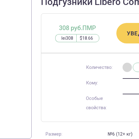
Подгузники Libero Comf
308 руб.ПМР
УВЕ
lei308
$18.66
Количество:
Кому:
Особые
свойства:
Размер:
№6 (12+ кг)