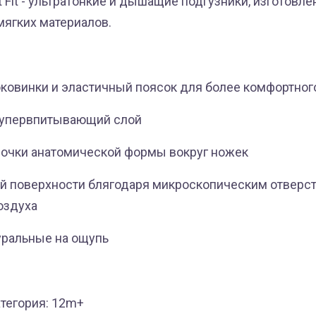
t Fit - ультратонкие и дышащие подгузники, изготовл
мягких материалов.
ковинки и эластичный поясок для более комфортног
супервпитывающий слой
очки анатомической формы вокруг ножек
й поверхности блягодаря микроскопическим отверс
оздуха
уральные на ощупь
атегория: 12m+