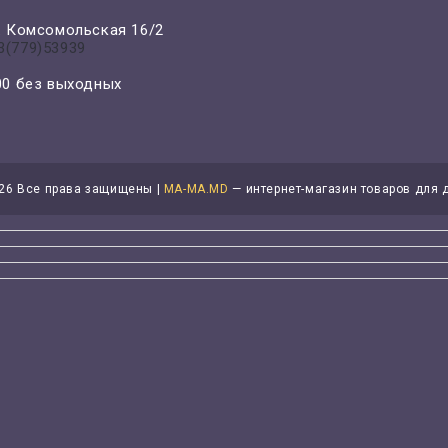
л. Комсомольская 16/2
3(779)53939
-00 без выходных
26 Все права защищены |
MA-MA.MD
— интернет-магазин товаров для 