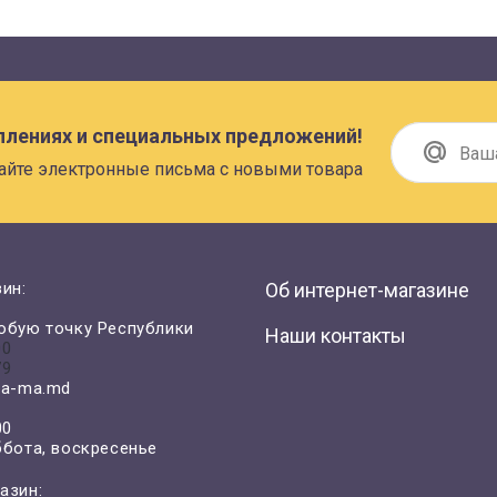
плениях и специальных предложений!
айте электронные письма с новыми товара
ин:
Об интернет-магазине
юбую точку Республики
Наши контакты
00
79
a-ma.md
00
ббота, воскресенье
азин: