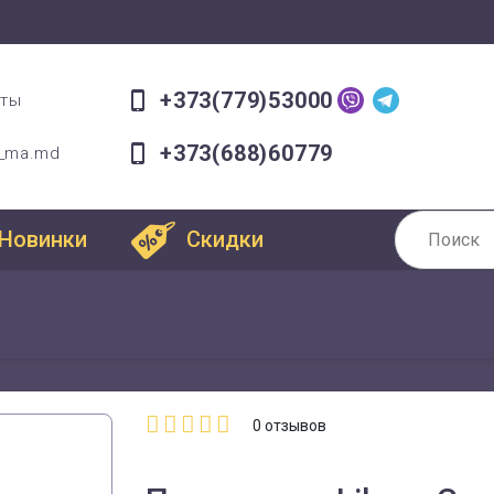
+373(779)53000
оты
+373(688)60779
a_ma.md
Новинки
Скидки
0
отзывов