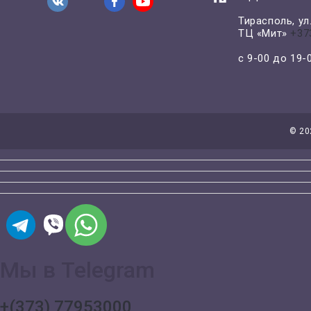
Тирасполь, у
ТЦ «Мит»
+37
с 9-00 до 19
©
20
Мы в Telegram
+(373) 77953000