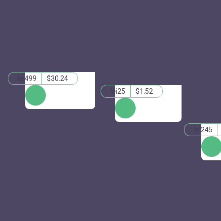
lei499
$30.24
lei25
$1.52
ЗАКАЗАТЬ
КУПИТЬ
lei245
КУПИ