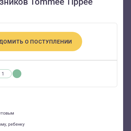
узников Tommee Tippee
ДОМИТЬ О ПОСТУПЛЕНИИ
етовым
му, ребенку