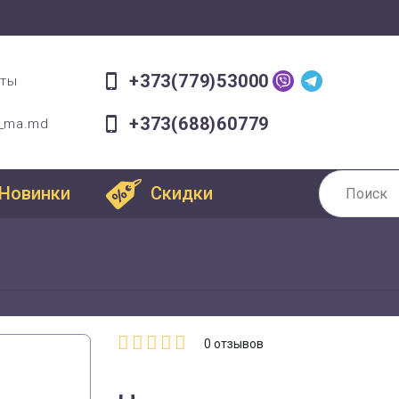
+373(779)53000
оты
+373(688)60779
a_ma.md
Новинки
Скидки
0
отзывов