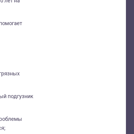
0 лет на
 помогает
 грязных
дый подгузник
 проблемы
я;