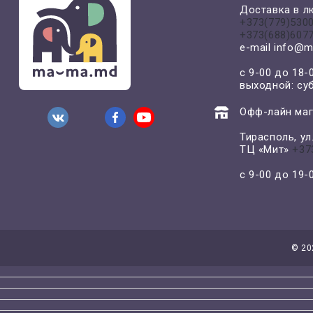
Доставка в л
+373(779)530
+373(688)607
e-mail
info@m
с 9-00 до 18-
выходной: су
Офф-лайн маг
Тирасполь, у
ТЦ «Мит»
+37
с 9-00 до 19
©
20