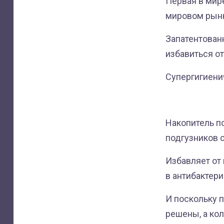
Первая в мир
мировом рын
Запатентован
избавиться о
Супергигиени
Накопитель п
подгузников 
Избавляет от
в антибактер
И поскольку 
решены, а ко