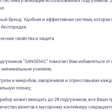
е система утилизации использованных подгузников: 2
ке.
ный бренд. Удобная и эффективная система, которая
т беспорядка.
ческие свойства и защита.
одгузников "SANGENIC" помогает Вам избавляться от
с минимальным усилием;
 грязи и микробов, заворачивая и спрессовывая каж
иальную плёнку;
прибор может вмещать до 28 подгузников, все Ваши
личество визитов к мусорному контейнеру сокращаетс