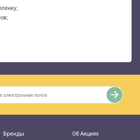
плёнку;
ов;
Бренды
Об Акциях