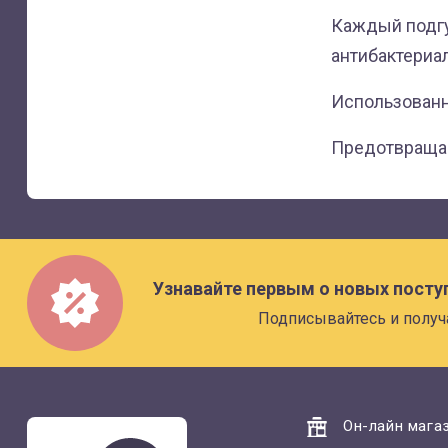
Каждый подгу
антибактериа
Использованн
Предотвращае
Узнавайте первым о новых посту
Подписывайтесь и получ
Он-лайн магаз