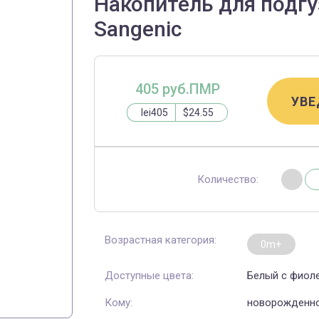
Накопитель для подг
Sangenic
405 руб.ПМР
УВЕ
lei405
$24.55
Количество:
Возрастная категория:
0m+
Доступные цвета:
Белый с фиол
Кому:
новорожденно