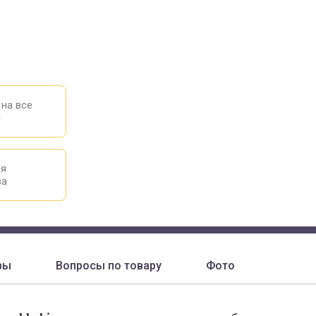
 на все
ы
ия
ва
вы
Вопросы по товару
Фото