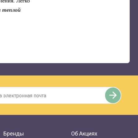
нения. Легко
в теплой
Бренды
Об Акциях