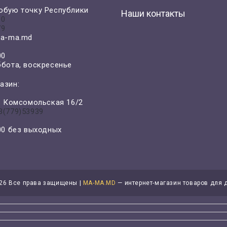
юбую точку Республики
Наши контакты
00
79
a-ma.md
00
ббота, воскресенье
азин:
л. Комсомольская 16/2
3(779)53939
-00 без выходных
26 Все права защищены |
MA-MA.MD
— интернет-магазин товаров для 