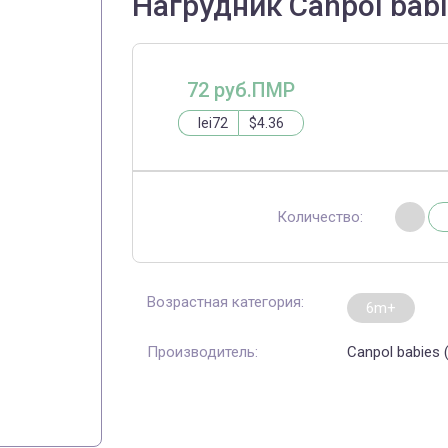
Нагрудник Canpol bab
72 руб.ПМР
lei72
$4.36
Количество:
Возрастная категория:
6m+
Производитель:
Canpol babies