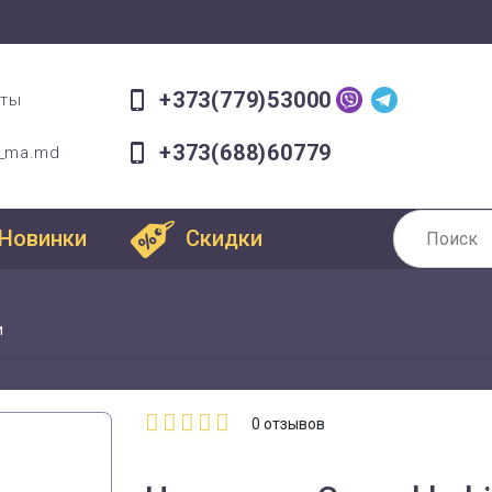
+373(779)53000
оты
+373(688)60779
a_ma.md
Новинки
Скидки
и
0
отзывов