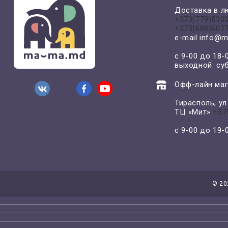
Доставка в л
+373(779)530
+373(688)607
e-mail
info@m
с 9-00 до 18-
выходной: су
Офф-лайн маг
Тирасполь, у
ТЦ «Мит»
+37
с 9-00 до 19
©
20