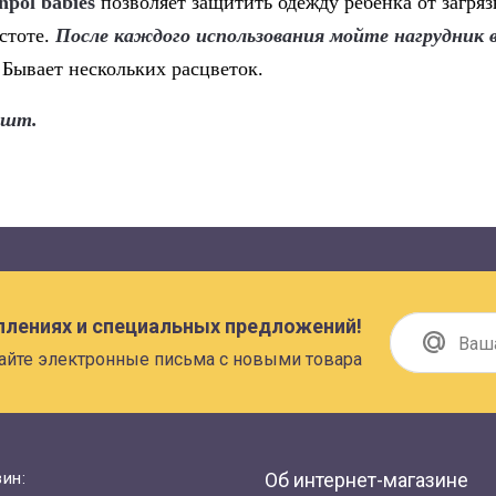
pol babies
позволяет защитить одежду ребенка от загряз
истоте.
После каждого использования мойте нагрудник 
.
Бывает нескольких расцветок.
 шт.
плениях и специальных предложений!
айте электронные письма с новыми товара
ин:
Об интернет-магазине