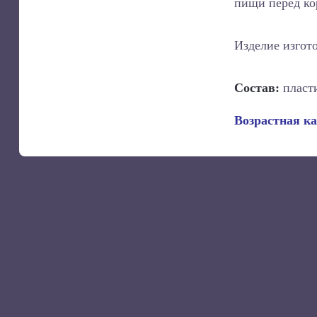
пищи перед ко
Изделие изгот
Состав:
пласт
Возрастная к