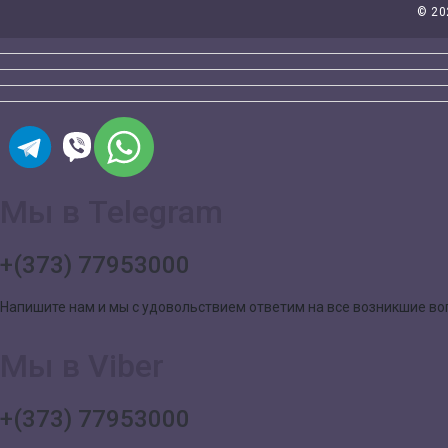
©
20
Мы в Telegram
+(373) 77953000
Напишите нам и мы с удовольствием ответим на все возникшие в
Мы в Viber
+(373) 77953000