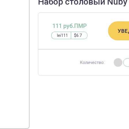
Набор столовый Nuby 
111 руб.ПМР
УВЕ
lei111
$6.7
Количество: