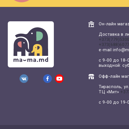
Он-лайн магаз
Доставка в л
+373(779)530
+373(688)607
e-mail
info@m
с 9-00 до 18-
выходной: су
Офф-лайн маг
Тирасполь, у
ТЦ «Мит»
+37
с 9-00 до 19