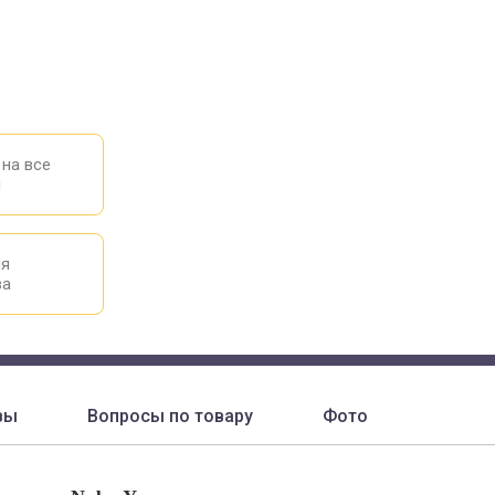
 на все
ы
ия
ва
вы
Вопросы по товару
Фото