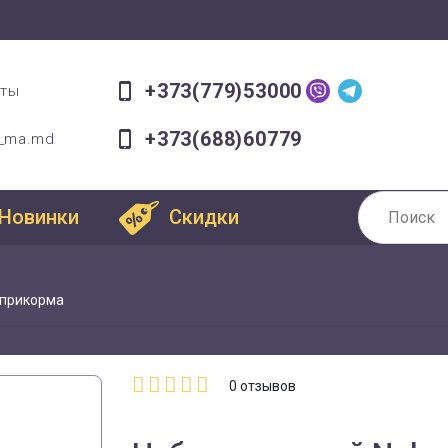
+373(779)53000
оты
+373(688)60779
a_ma.md
Новинки
Скидки
 прикорма
0
отзывов