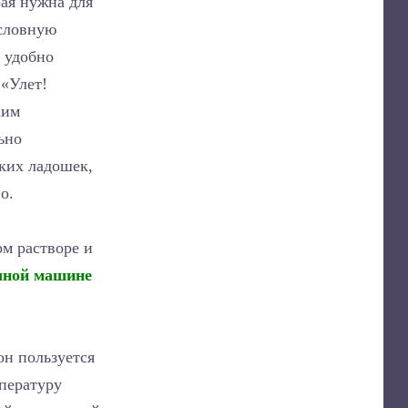
рая нужна для
условную
м удобно
 «Улет!
ким
ьно
ьких ладошек,
о.
м растворе и
чной машине
он пользуется
мпературу