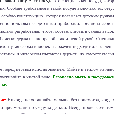
и ложка Nuby Улет посуда
это специальная посуда, кото
их. Особые требования к такой посуде включают их без
и особую конструкцию, которая позволяет детским ручка
ренно пользоваться детскими приборами.Предметы серии
иально разработаны, чтобы соответствовать самым высо
х легко держать как правой, так и левой рукой. Специал
 изогнутая форма вилочек и ложечек подходит для мален
льствием и интересом пытаются держать их самостоятельн
 перед первым использованием. Мойте в теплом мыльно
ласкивайте в чистой воде.
Безопасно мыть в посудомое
лке.
ие:
Никогда не оставляйте малыша без присмотра, когда 
и предметами по уходу за детьми. Всегда проверяйте те