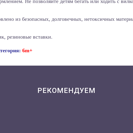
рмлением. Не позволяйте детям бегать или ходить с вилк
овлено из безопасных, долговечных, нетоксичных матери
ик, резиновые вставки.
атегория:
6m+
РЕКОМЕНДУЕМ