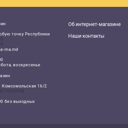
ин:
Об интернет-магазине
юбую точку Республики
Наши контакты
00
79
a-ma.md
00
ббота, воскресенье
азин:
л. Комсомольская 16/2
3(779)53939
-00 без выходных