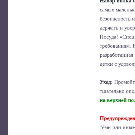
Набор вилка 
самых маленьк
безопасность 
держать и уве
Посуда! »Спец
требованиям. И
разработанная
детки с удово
Уход:
Промойте
тщательно опо
на верхней по
Предупрежден
теми или иным