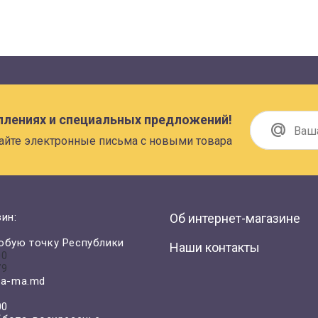
плениях и специальных предложений!
айте электронные письма с новыми товара
ин:
Об интернет-магазине
юбую точку Республики
Наши контакты
00
79
a-ma.md
00