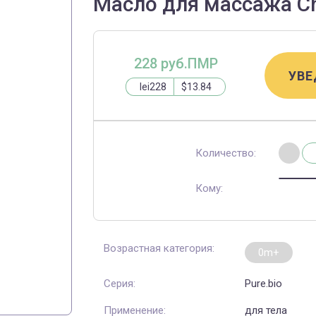
Масло для массажа Ch
228 руб.ПМР
УВЕ
lei228
$13.84
Количество:
Кому:
Возрастная категория:
0m+
Серия:
Pure.bio
Применение:
для тела