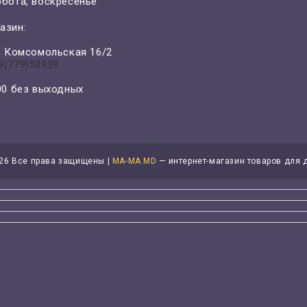
ббота, воскресенье
азин:
л. Комсомольская 16/2
3(779)53939
-00 без выходных
26 Все права защищены |
MA-MA.MD
— интернет-магазин товаров для 