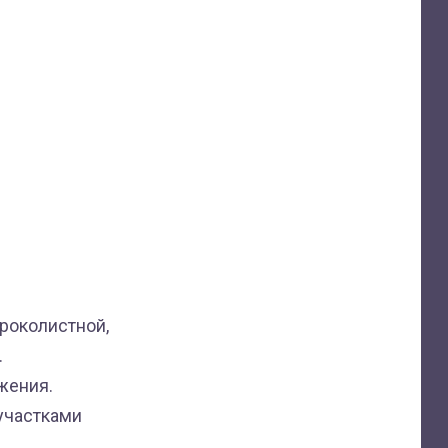
роколистной,
.
жения.
участками