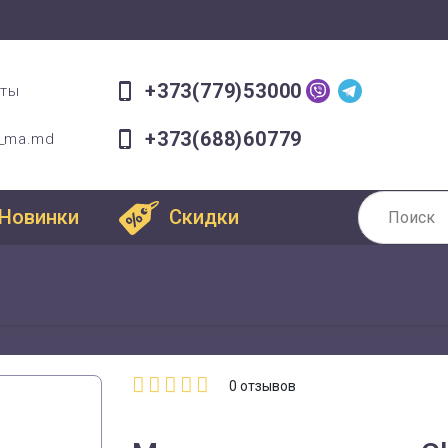
+373(779)53000
оты
+373(688)60779
a_ma.md
Новинки
Скидки
0
отзывов