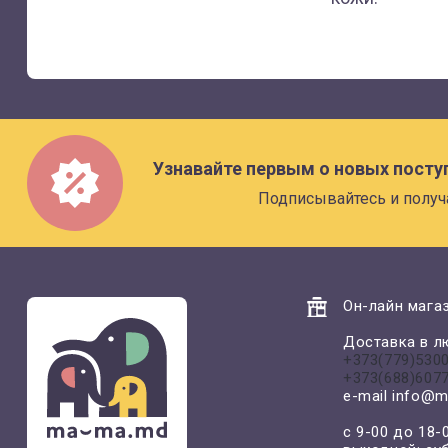
Узнавайте первым о новых посту
Подписывайтесь и получ
Он-лайн магаз
Доставка в л
+373(779)530
+373(688)607
e-mail
info@m
с 9-00 до 18-