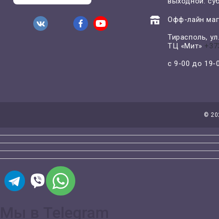
выходной: су
Офф-лайн маг
Тирасполь, у
ТЦ «Мит»
+37
с 9-00 до 19
©
20
Мы в Telegram