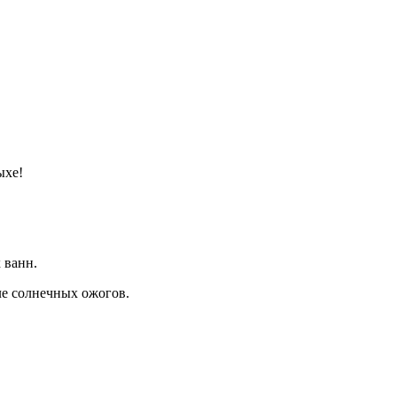
ыхе!
 ванн.
ле солнечных ожогов.