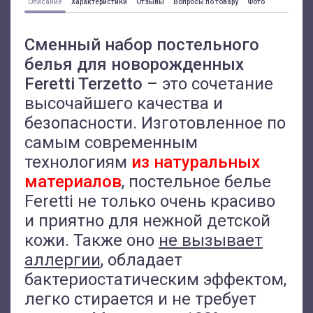
Описание
Характеристики
Отзывы
Вопросы по товару
Фото
Сменный набор постельного
белья для новорожденных
Feretti Terzetto
– это сочетание
высочайшего качества и
безопасности. Изготовленное по
самым современным
технологиям
из натуральных
материалов
, постельное белье
Feretti не только очень красиво
и приятно для нежной детской
кожи. Также оно
не вызывает
аллергии
, обладает
бактериостатическим эффектом,
легко стирается и не требует