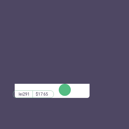
КУПИТЬ
lei291
$17.65