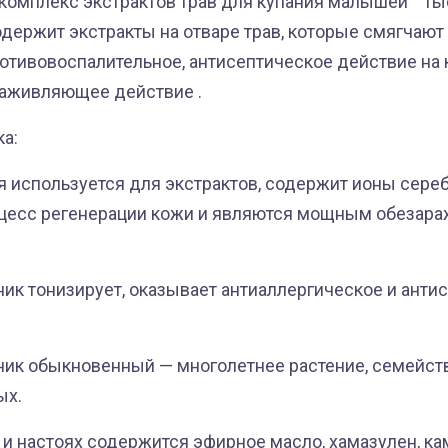
комплекс экстрактов трав для купания малышей " Ты
держит экстракты на отваре трав, которые смягчают 
отивовоспалительное, антисептическое действие на 
заживляющее действие .
ка:
ая используется для экстрактов, содержит ионы сере
оцесс регенерации кожи и являются мощным обеза
ник тонизирует, оказывает антиаллергическое и анти
ник обыкновенный — многолетнее растение, семейст
ых.
х и настоях содержится эфирное масло, хамазулен, ка