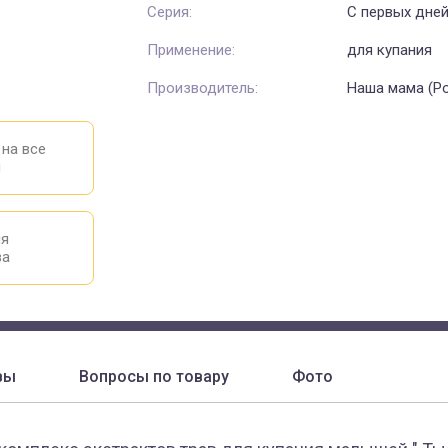
Серия:
С первых дне
Применение:
для купания
Производитель:
Наша мама (Р
 на все
ы
ия
ва
вы
Вопросы по товару
Фото