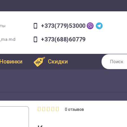
+373(779)53000
оты
+373(688)60779
a_ma.md
Новинки
Скидки
0
отзывов