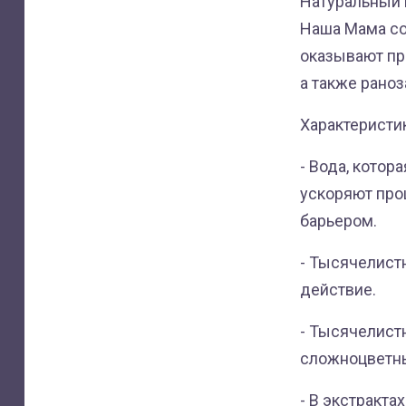
Натуральный 
Наша Мама со
оказывают пр
а также рано
Характеристи
- Вода, котор
ускоряют пр
барьером.
- Тысячелист
действие.
- Тысячелист
сложноцветн
- В экстракта