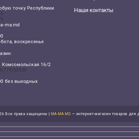
юбую точку Республики
Наши контакты
00
79
a-ma.md
00
ббота, воскресенье
азин:
л. Комсомольская 16/2
3(779)53939
-00 без выходных
26 Все права защищены |
MA-MA.MD
— интернет-магазин товаров для 