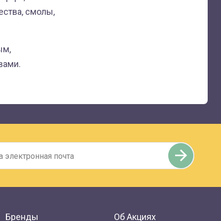
ества, смолы,
ым,
вами.
Бренды
Об Акциях