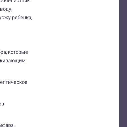
сячелистник "
воду,
кожу ребенка,
бра, которые
раживающим
септическое
ва
мфара,