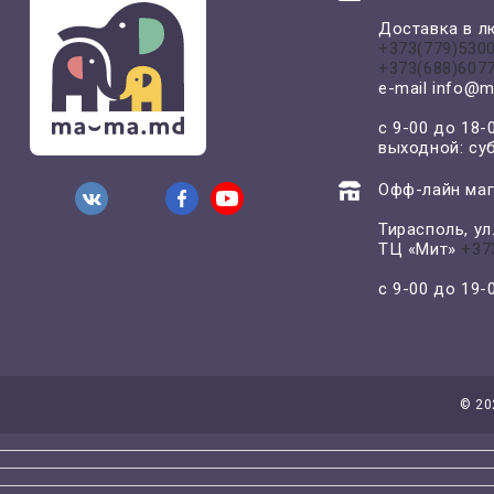
Доставка в л
+373(779)530
+373(688)607
e-mail
info@m
с 9-00 до 18-
выходной: су
Офф-лайн маг
Тирасполь, у
ТЦ «Мит»
+37
с 9-00 до 19
©
20