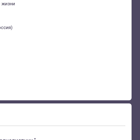
й жизни
оссия)