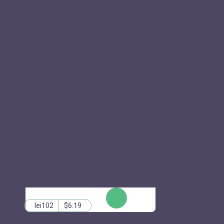
КУПИТЬ
lei102
$6.19