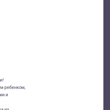
и!
им ребенком,
ии и
ка из