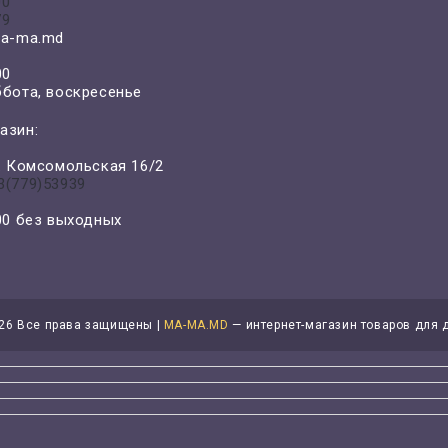
00
79
a-ma.md
00
ббота, воскресенье
азин:
л. Комсомольская 16/2
3(779)53939
-00 без выходных
26 Все права защищены |
MA-MA.MD
— интернет-магазин товаров для 