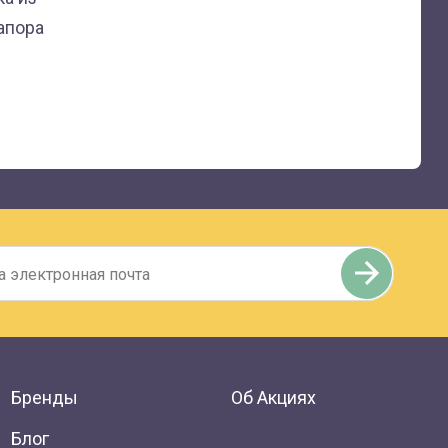
апора
Бренды
Об Акциях
Блог