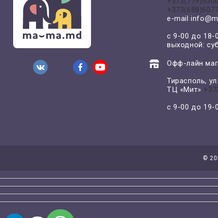
+373(779)530
+373(688)607
e-mail
info@m
с 9-00 до 18-
выходной: су
Офф-лайн маг
Тирасполь, у
ТЦ «Мит»
+37
с 9-00 до 19
©
20