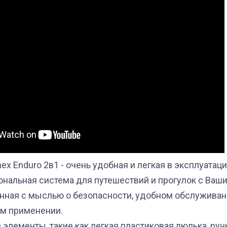
x Enduro 2в1 - очень удобная и легкая в эксплуатаци
нальная система для путешествий и прогулок с Ваш
нная с мыслью о безопасности, удобном обслуживан
м применении.
лементы, такие как легкая пластиковая люлька, руч