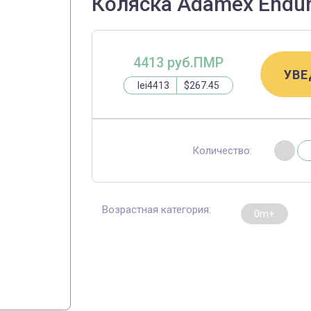
Коляска Adamex Endur
4413 руб.ПМР
УВЕ
lei4413
$267.45
Количество:
Возрастная категория:
0m+