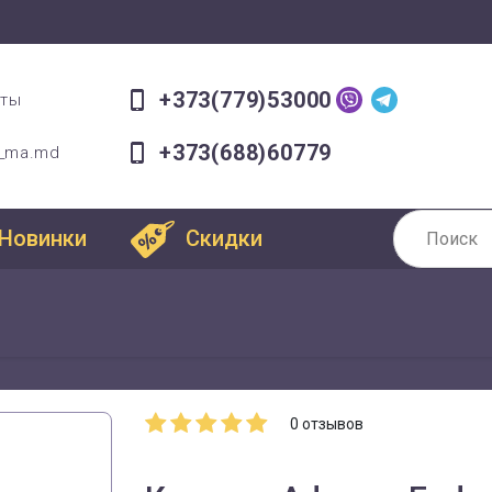
+373(779)53000
оты
+373(688)60779
a_ma.md
Новинки
Скидки
0
отзывов