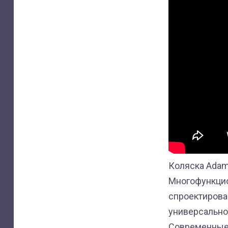
Коляска Adame
Многофункцио
спроектирова
универсально
Современные э