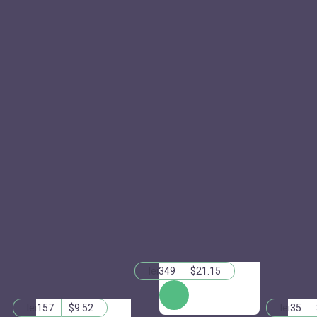
lei349
$21.15
КУПИТЬ
lei157
$9.52
lei35