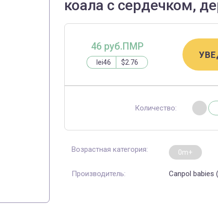
коала с сердечком, д
46 руб.ПМР
УВЕ
lei46
$2.76
Количество:
Возрастная категория:
0m+
Производитель:
Canpol babies