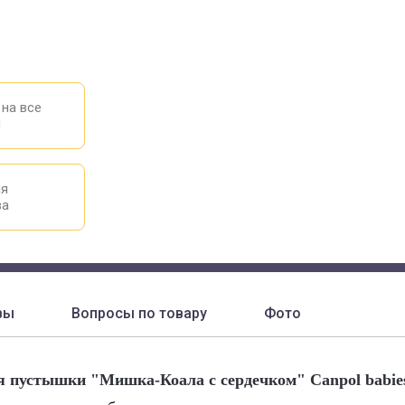
 на все
ы
ия
ва
вы
Вопросы по товару
Фото
я пустышки "Мишка-Коала с сердечком" Canpol babi