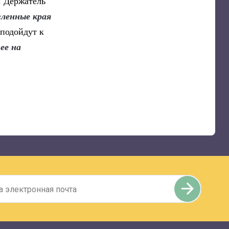
. Держатель
гленные края
 подойдут к
ее на