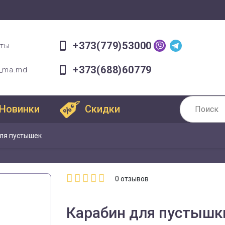
+373(779)53000
оты
+373(688)60779
a_ma.md
Новинки
Скидки
ля пустышек
0
отзывов
Карабин для пустышки