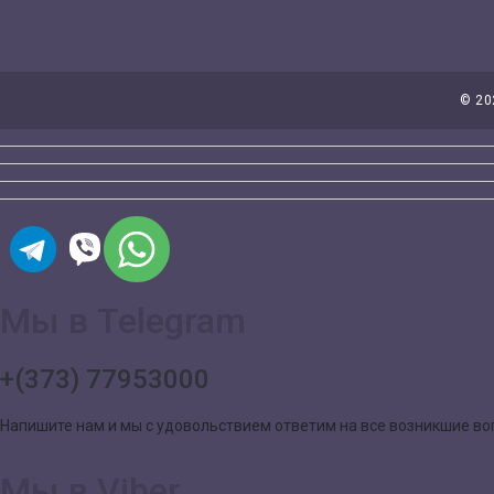
©
20
Мы в Telegram
+(373) 77953000
Напишите нам и мы с удовольствием ответим на все возникшие в
Мы в Viber