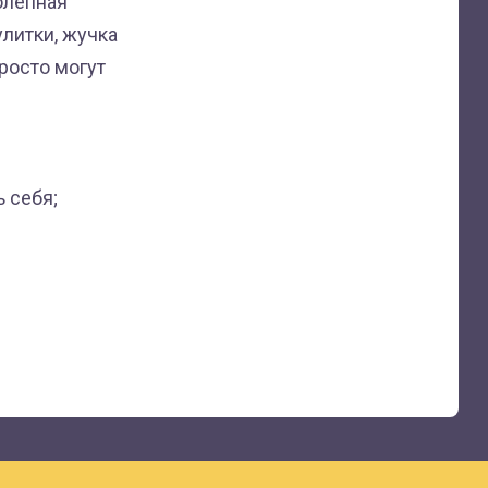
олепная
литки, жучка
росто могут
 себя;