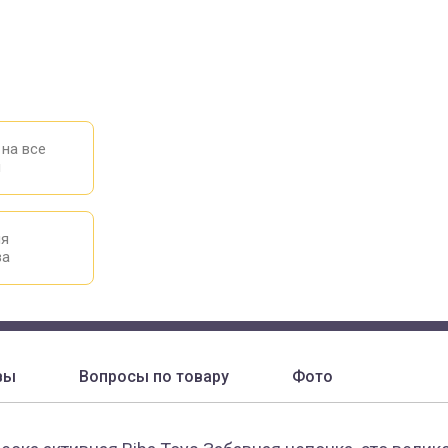
 на все
ы
ия
ва
вы
Вопросы по товару
Фото