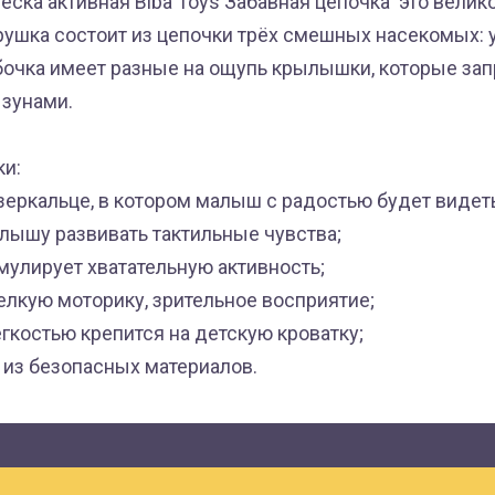
еска активная Biba Toys Забавная цепочка это велик
рушка состоит из цепочки трёх смешных насекомых: у
абочка имеет разные на ощупь крылышки, которые зап
ызунами.
ки:
зеркальце, в котором малыш с радостью будет видеть
алышу развивать тактильные чувства;
мулирует хватательную активность;
елкую моторику, зрительное восприятие;
ёгкостью крепится на детскую кроватку;
 из безопасных материалов.