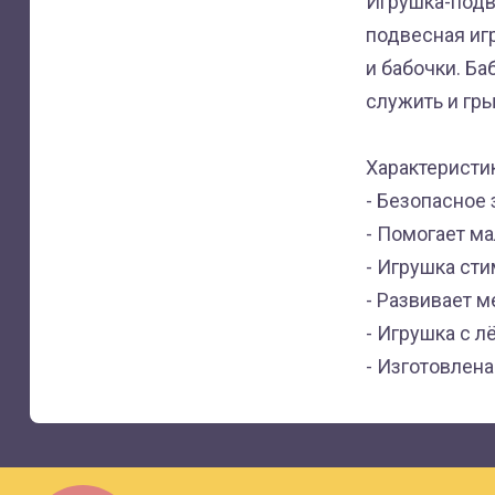
Игрушка-подв
подвесная иг
и бабочки. Б
служить и гр
Характеристи
- Безопасное 
- Помогает м
- Игрушка сти
- Развивает м
- Игрушка с л
- Изготовлена