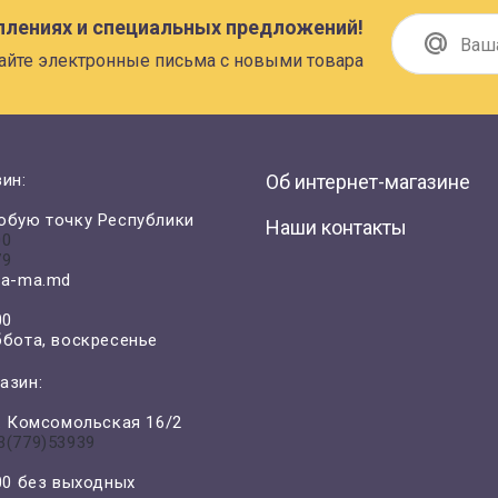
плениях и специальных предложений!
айте электронные письма с новыми товара
ин:
Об интернет-магазине
юбую точку Республики
Наши контакты
00
79
a-ma.md
00
ббота, воскресенье
азин:
л. Комсомольская 16/2
3(779)53939
-00 без выходных