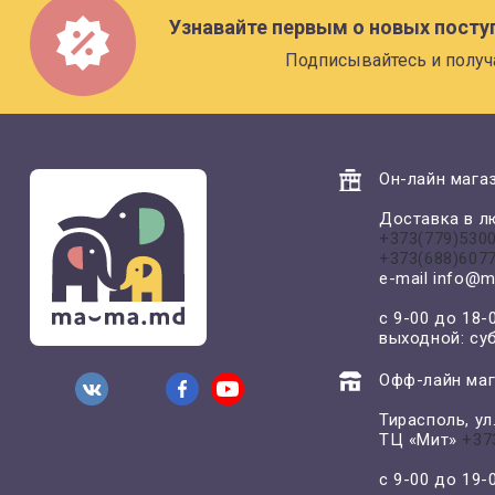
Узнавайте первым о новых посту
Подписывайтесь и получ
Он-лайн магаз
Доставка в л
+373(779)530
+373(688)607
e-mail
info@m
с 9-00 до 18-
выходной: су
Офф-лайн маг
Тирасполь, у
ТЦ «Мит»
+37
с 9-00 до 19