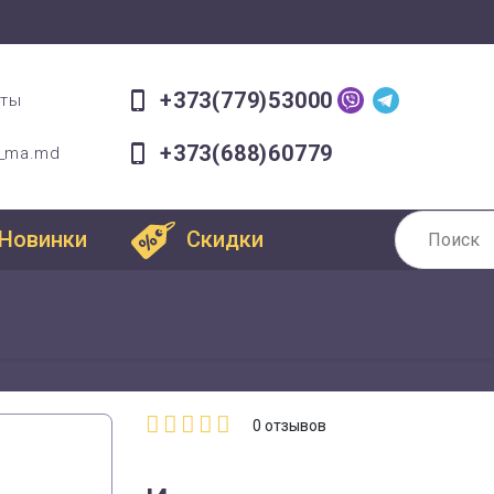
+373(779)53000
оты
+373(688)60779
a_ma.md
Новинки
Скидки
0
отзывов