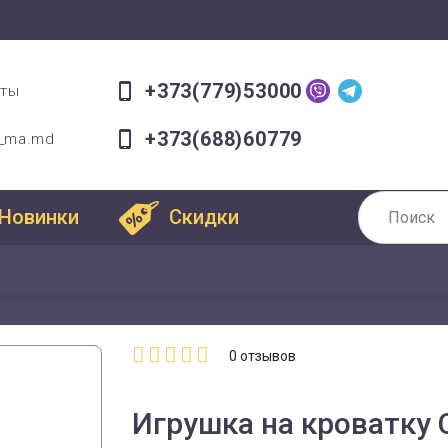
+373(779)53000
оты
+373(688)60779
a_ma.md
Новинки
Скидки
0
отзывов
Игрушка на кроватку