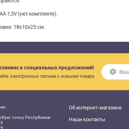
ораются.
АА 1,5V (нет комплекте).
овке: 18х10х25 см.
плениях и специальных предложений!
айте электронные письма с новыми товара
ин:
Об интернет-магазине
юбую точку Республики
Наши контакты
00
79