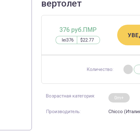
вертолет
376 руб.ПМР
УВЕ
lei376
$22.77
Количество:
Возрастная категория:
0m+
Производитель:
Chicco (Итали