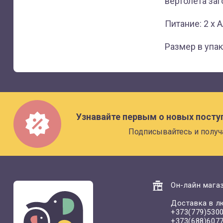
вертолёта заг
Питание: 2 х А
Размер в упак
Узнавайте первым о новых посту
Подписывайтесь и получ
Он-лайн магаз
Доставка в л
+373(779)530
+373(688)607