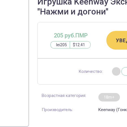
Игрушка Keenway Экск
"Нажми и догони"
205 руб.ПМР
УВЕ
lei205
$12.41
Количество:
Возрастная категория:
18m+
Производитель:
Keenway (Гонк