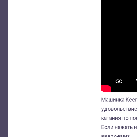
Машинка Keen
удовольствием
катания по по
Если нажать н
вверх-вниз.