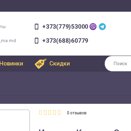
+373(779)53000
оты
+373(688)60779
a_ma.md
Новинки
Скидки
0
отзывов