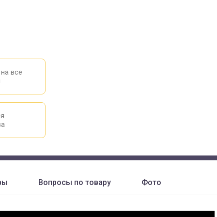
 на все
ы
ия
ва
вы
Вопросы по товару
Фото