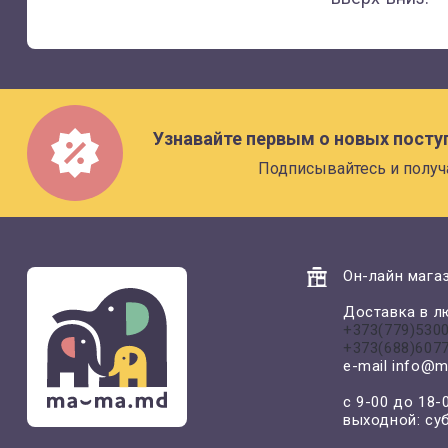
Узнавайте первым о новых посту
Подписывайтесь и получ
Он-лайн магаз
Доставка в л
+373(779)530
+373(688)607
e-mail
info@m
с 9-00 до 18-
выходной: су