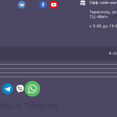
Офф-лайн маг
Тирасполь, у
ТЦ «Мит»
+37
с 9-00 до 19
©
20
Мы в Telegram