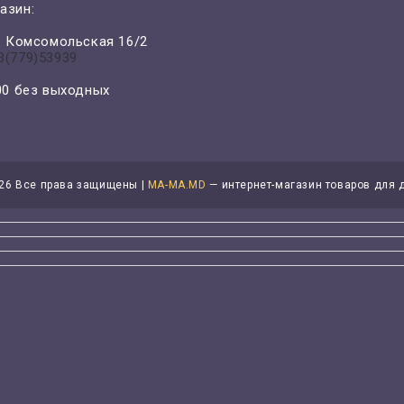
азин:
л. Комсомольская 16/2
3(779)53939
-00 без выходных
26 Все права защищены |
MA-MA.MD
— интернет-магазин товаров для 