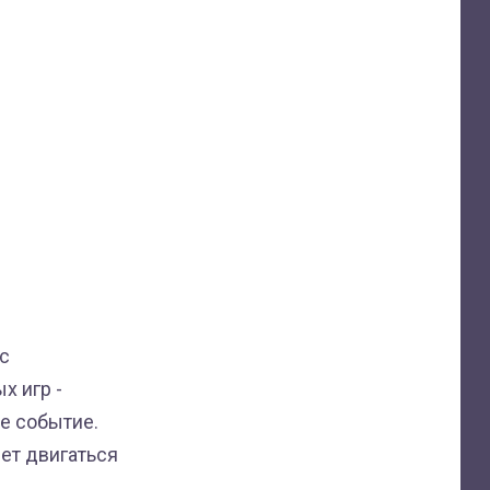
 с
х игр -
ое событие.
дет двигаться