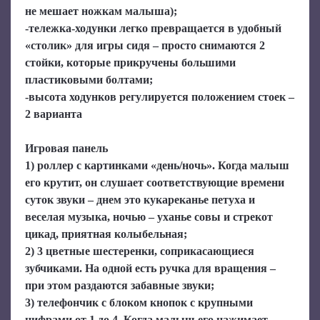
не мешает ножкам малыша);
-тележка-ходунки легко превращается в удобный
«столик» для игры сидя – просто снимаются 2
стойки, которые прикручены большими
пластиковыми болтами;
-высота ходунков регулируется положением стоек –
2 варианта
Игровая панель
1) роллер с картинками «день/ночь». Когда малыш
его крутит, он слушает соответствующие времени
суток звуки – днем это кукареканье петуха и
веселая музыка, ночью – уханье совы и стрекот
цикад, приятная колыбельная;
2) 3 цветные шестеренки, соприкасающиеся
зубчиками. На одной есть ручка для вращения –
при этом раздаются забавные звуки;
3) телефончик с блоком кнопок с крупными
цифрами от 1 до 4. Когда малыш его нажимает,