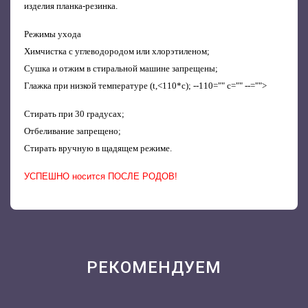
изделия планка-резинка.
Режимы ухода
Химчистка с углеводородом или хлорэтиленом;
Сушка и отжим в cтиральной машине запрещены;
Глажка при низкой температуре (t,<110*c); --110="" c="" --="">
Стирать при 30 градусах;
Отбеливание запрещено;
Стирать вручную в щадящем режиме.
УСПЕШНО носится ПОСЛЕ РОДОВ!
РЕКОМЕНДУЕМ