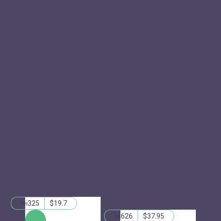
lei325
$19.7
lei626
$37.95
КУПИТЬ