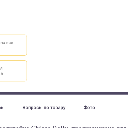
 на все
ы
ия
ва
вы
Вопросы по товару
Фото