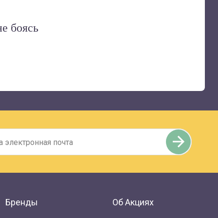
о
не боясь
Бренды
Об Акциях