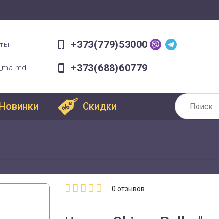
+373(779)53000
оты
+373(688)60779
a_ma.md
Новинки
Скидки
0
отзывов