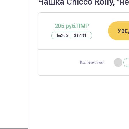
Чашка Chicco Rolly, "
205 руб.ПМР
УВЕ
lei205
$12.41
Количество: