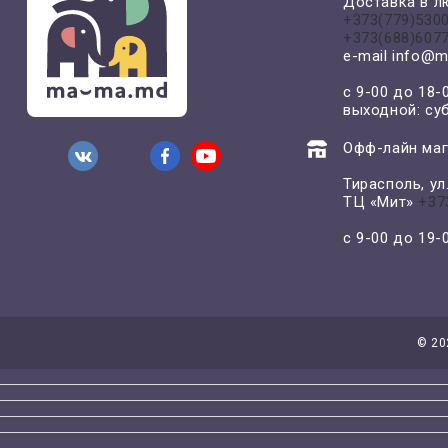
Доставка в л
+373(779)530
+373(688)607
e-mail
info@m
с 9-00 до 18-
выходной: су
Офф-лайн маг
Тирасполь, у
ТЦ «Мит»
+37
с 9-00 до 19
©
20