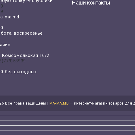
юбую точку Республики
Наши контакты
00
79
a-ma.md
00
ббота, воскресенье
азин:
л. Комсомольская 16/2
3(779)53939
-00 без выходных
26 Все права защищены |
MA-MA.MD
— интернет-магазин товаров для 