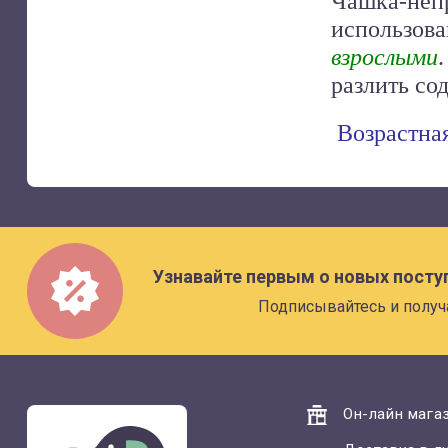
Чашка-непр
использов
взрослыми
разлить со
Возрастна
Узнавайте первым о новых посту
Подписывайтесь и получ
Он-лайн магаз