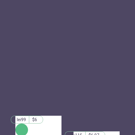
lei99
$6
КУПИТЬ