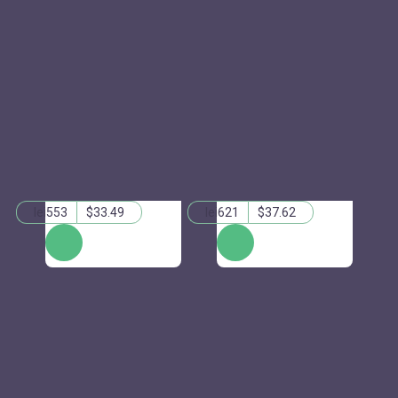
lei553
$33.49
lei621
$37.62
КУПИТЬ
КУПИТЬ