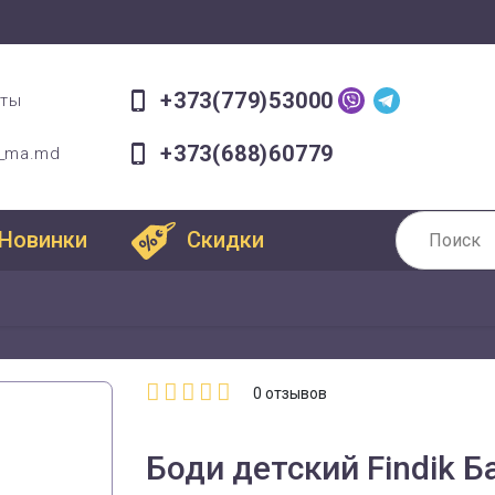
+373(779)53000
оты
+373(688)60779
a_ma.md
Новинки
Скидки
0
отзывов
Боди детский Findik Б