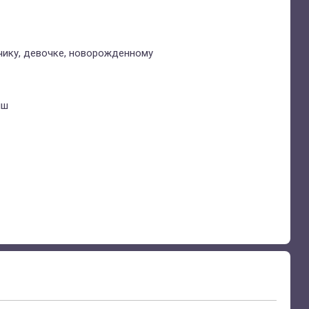
я
чику, девочке, новорожденному
ыш