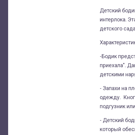
Детский бодик
интерлока. Эт
детского сада
Характеристи
-Бодик предс
приехала". Д
детскими нар
- Запахи на 
одежду. Кно
подгузник ил
- Детский бод
который обес