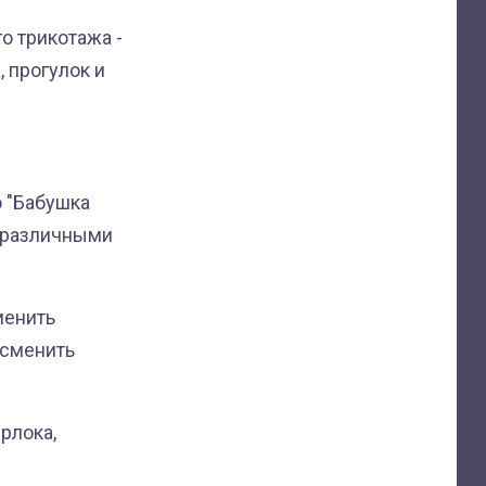
о трикотажа -
, прогулок и
 "Бабушка
с различными
менить
 сменить
ерлока,