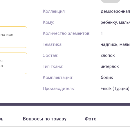
Коллекция:
демисезонна
Кому:
ребенку, маль
Количество элементов:
1
 на все
ы
Тематика:
надпись, мал
Состав:
хлопок
ия
ва
Тип ткани:
интерлок
Комплектация:
бодик
Производитель:
Findik (Турция)
вы
Вопросы по товару
Фото