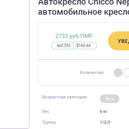
Автокресло Chicco Nep
автомобильное кресл
2733 руб.ПМР
УВЕ
lei2733
$165.65
Количество:
Возрастная категория:
9m+
Вес:
6 кг
Группа:
1/2/3