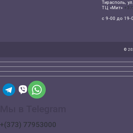
Тирасполь, у
ТЦ «Мит»
+37
с 9-00 до 19
©
20
Мы в Telegram
+(373) 77953000