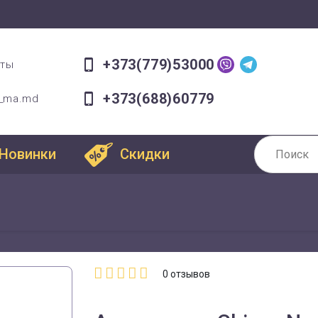
+373(779)53000
оты
+373(688)60779
a_ma.md
Новинки
Скидки
0
отзывов