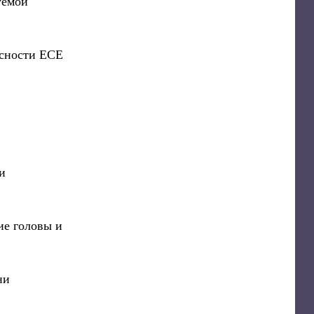
уемой
пасности ECE
и
ие головы и
ни