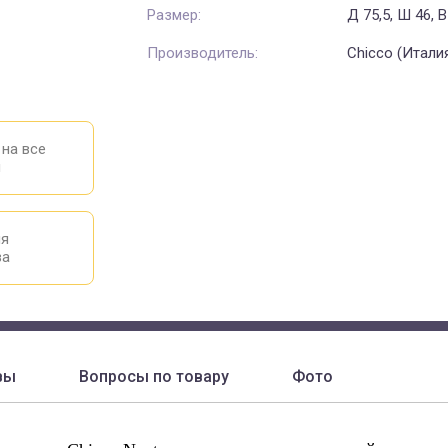
Размер:
Д 75,5, Ш 46, 
Производитель:
Chicco (Итали
 на все
ы
ия
ва
вы
Вопросы по товару
Фото