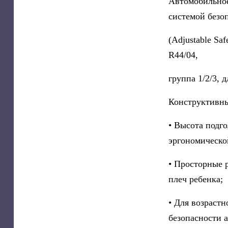
Автомобильное
системой безо
(Adjustable Sa
R44/04,
группа 1/2/3, д
Конструктивны
• Высота подг
эргономическо
• Просторные 
плеч ребенка;
• Для возрастн
безопасности а