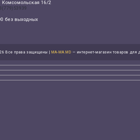
л. Комсомольская 16/2
3(779)53939
-00 без выходных
26 Все права защищены |
MA-MA.MD
— интернет-магазин товаров для 