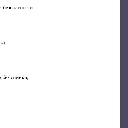
ни безопасности
уют
ь без спинки;