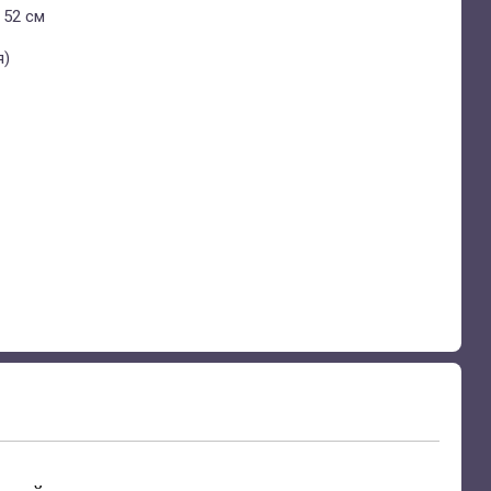
В 52 см
я)