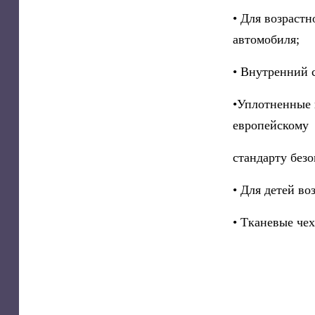
• Для возрастн
автомобиля;
• Внутренний 
•Уплотненные 
европейскому
стандарту без
• Для детей во
• Тканевые че