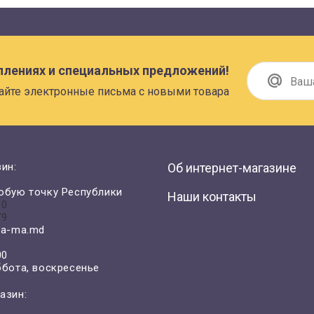
плениях и специальных предложений!
айте электронные письма с новыми товара
ин:
Об интернет-магазине
юбую точку Республики
Наши контакты
00
79
a-ma.md
00
ббота, воскресенье
азин: