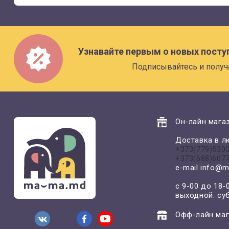
Узнавайте первым о новых посту
Подписывайтесь и получ
Он-лайн магаз
Доставка в л
+373(779)530
+373(688)607
e-mail
info@m
с 9-00 до 18-
выходной: су
Офф-лайн маг