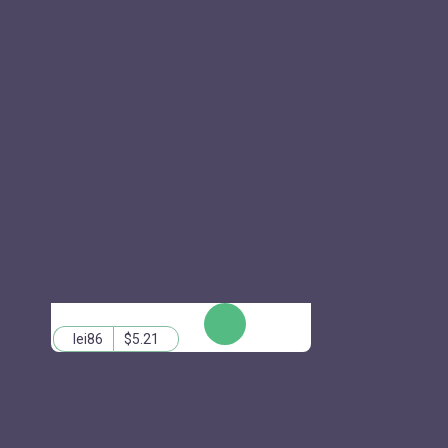
КУПИТЬ
lei86
$5.21