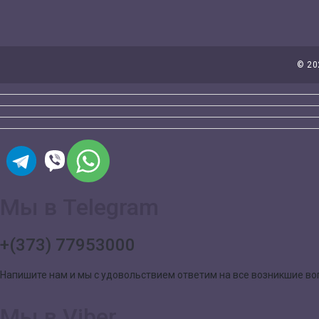
©
20
Мы в Telegram
+(373) 77953000
Напишите нам и мы с удовольствием ответим на все возникшие в
Мы в Viber