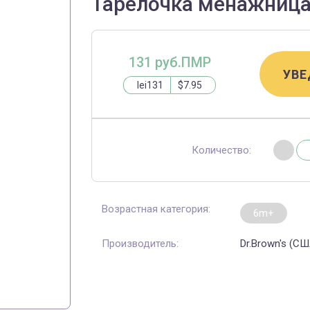
Тарелочка менажница D
131 руб.ПМР
УВЕ
lei131
$7.95
Количество:
Возрастная категория:
6m+
Производитель:
Dr.Brown's (СШ