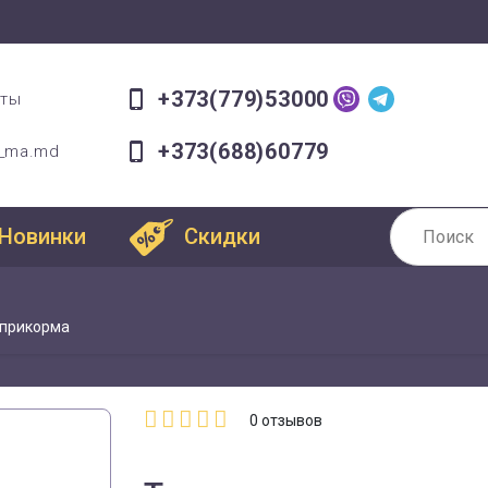
+373(779)53000
оты
+373(688)60779
a_ma.md
Новинки
Скидки
 прикорма
0
отзывов