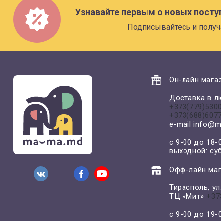
Узнавайте первым о новых посту
Подписывайтесь и получ
Он-лайн магаз
Доставка в л
+373(779)530
+373(688)607
e-mail
info@m
с 9-00 до 18-
выходной: су
Офф-лайн маг
Тирасполь, у
ТЦ «Мит»
+37
с 9-00 до 19