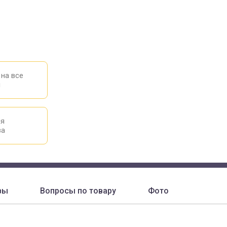
 на все
ы
ия
ва
вы
Вопросы по товару
Фото