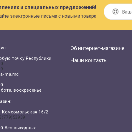
плениях и специальных предложений!
айте электронные письма с новыми товара
ин:
Об интернет-магазине
юбую точку Республики
Наши контакты
00
79
a-ma.md
00
ббота, воскресенье
азин:
л. Комсомольская 16/2
3(779)53939
-00 без выходных