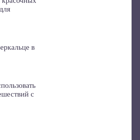
 красочных
для
еркальце в
спользовать
ешествий с