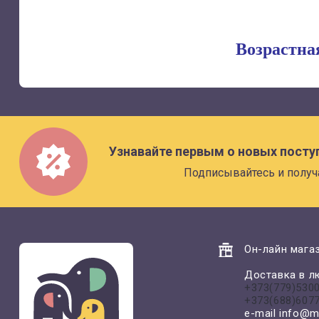
Возрастна
Узнавайте первым о новых посту
Подписывайтесь и получ
Он-лайн магаз
Доставка в л
+373(779)530
+373(688)607
e-mail
info@m