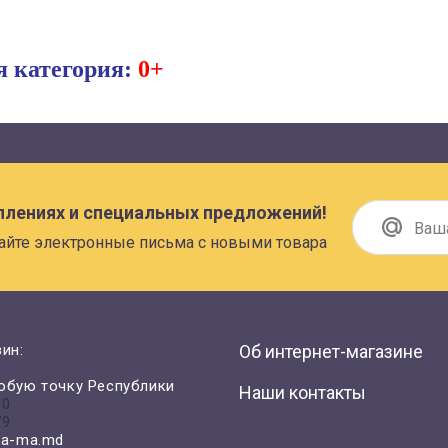
я категория:
0+
плениях и специальных предложений!
айте электронные письма с новыми товара
ин:
Об интернет-магазине
юбую точку Республики
Наши контакты
00
79
a-ma.md