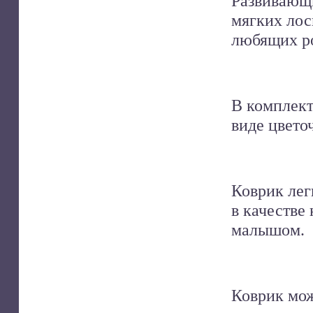
Развивающ
мягких лос
любящих р
В комплект
виде цвето
Коврик лег
в качестве
малышом.
Коврик мож