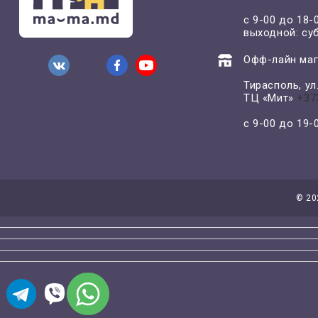
с 9-00 до 18-
выходной: су
Офф-лайн маг
Тирасполь, у
ТЦ «Мит»
+37
с 9-00 до 19
©
20