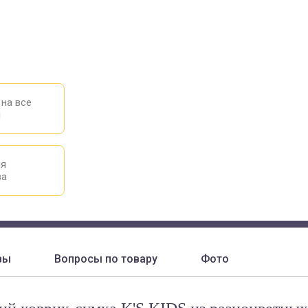
 на все
ы
ия
ва
вы
Вопросы по товару
Фото