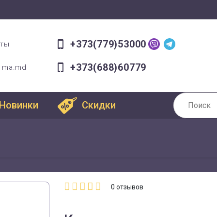
+373(779)53000
оты
+373(688)60779
a_ma.md
Новинки
Скидки
0
отзывов