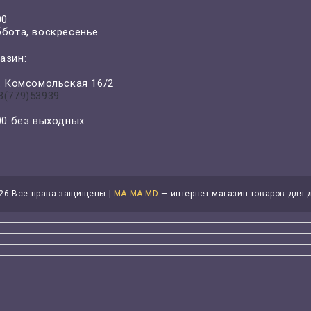
00
ббота, воскресенье
азин:
л. Комсомольская 16/2
3(779)53939
-00 без выходных
26 Все права защищены |
MA-MA.MD
— интернет-магазин товаров для 