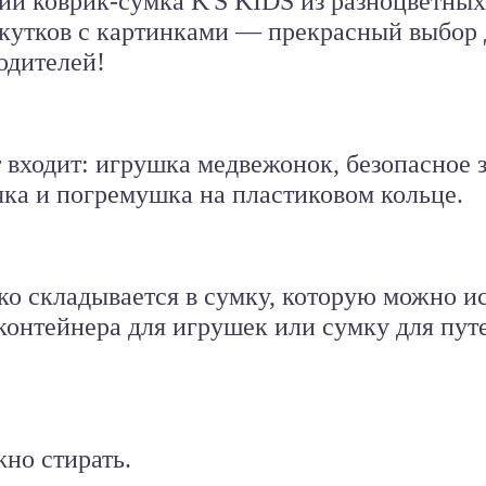
ий коврик-сумка K'S KIDS
из разноцветных
кутков с картинками — прекрасный выбор 
одителей!
 входит:
игрушка медвежонок, безопасное з
чка и погремушка на пластиковом кольце.
ко складывается в сумку, которую можно и
 контейнера для игрушек или сумку для пут
но стирать.