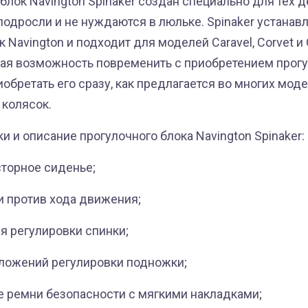
блок Navington Spinaker создан специально для тех 
одросли и не нуждаются в люльке. Spinaker устанав
 Navington и подходит для моделей Caravel, Corvet и 
ная возможность повременить с приобретением прог
риобретать его сразу, как предлагается во многих мод
колясок.
и и описание прогулочного блока Navington Spinaker:
сторное сиденье;
 и против хода движения;
я регулировки спинки;
ложений регулировки подножки;
 ремни безопасности с мягкими накладками;