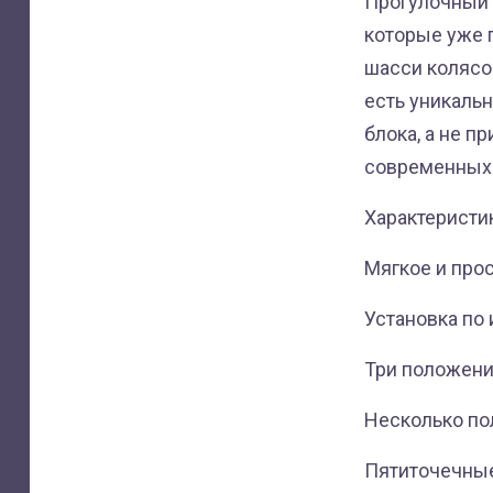
Прогулочный 
которые уже п
шасси колясок
есть уникаль
блока, а не п
современных 
Характеристик
Мягкое и про
Установка по
Три положени
Несколько по
Пятиточечные