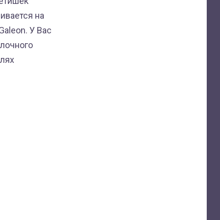
детишек
ливается на
Galeon. У Вас
улочного
елях