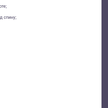
оте;
д спину;