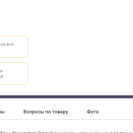
 на все
ы
ия
ва
вы
Вопросы по товару
Фото