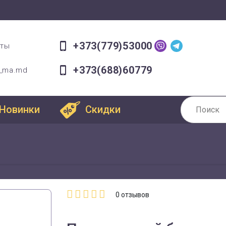
+373(779)53000
оты
+373(688)60779
a_ma.md
Новинки
Скидки
0
отзывов