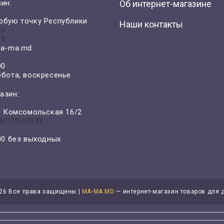
ин:
Об интернет-магазине
юбую точку Республики
Наши контакты
00
79
a-ma.md
00
ббота, воскресенье
азин:
л. Комсомольская 16/2
3(779)53939
-00 без выходных
26 Все права защищены |
MA-MA.MD
— интернет-магазин товаров для 