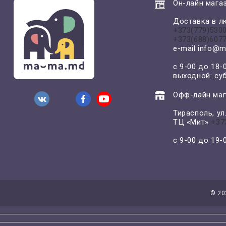
Он-лайн магаз
Доставка в л
+373(779)530
+373(688)607
e-mail
info@m
с 9-00 до 18-
выходной: су
Офф-лайн маг
Тирасполь, у
ТЦ «Мит»
+37
с 9-00 до 19
©
20