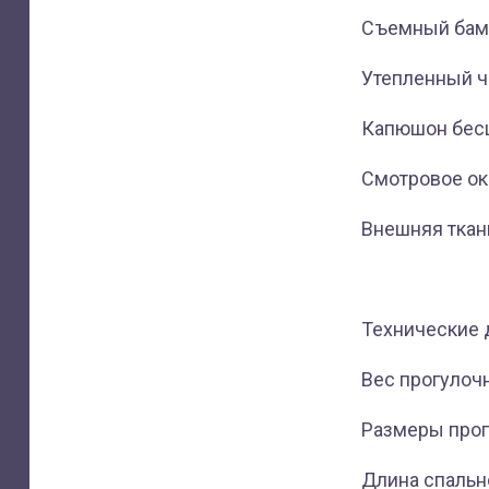
Съемный бамп
Утепленный ч
Капюшон бес
Смотровое ок
Внешняя ткань
Технические 
Вес прогулочно
Размеры прогу
Длина спально